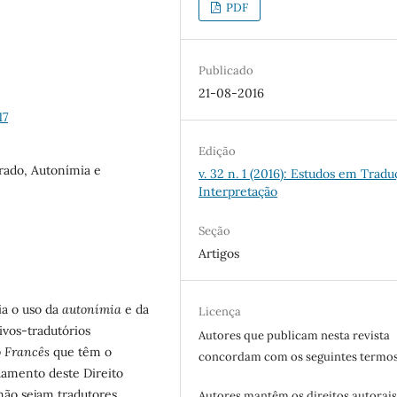
PDF
Publicado
21-08-2016
17
Edição
rado, Autonímia e
v. 32 n. 1 (2016): Estudos em Tradu
Interpretação
Seção
Artigos
ia o uso da
autonímia
e da
Licença
ivos-tradutórios
Autores que publicam nesta revista
o Francês
que têm o
concordam com os seguintes termos
damento deste Direito
 não sejam tradutores
Autores mantêm os direitos autorais