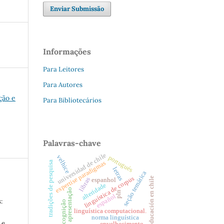
Enviar Submissão
Informações
Para Leitores
Para Autores
ção e
Para Bibliotecários
Palavras-chave
universidad de chile
velhice
portugués
tradições de pesquisa
expertise paradigmas
letras
seção temática
linguística de corpus
educación en chile
libras
espanhol
alteridade
apresentação
pln
español
:
cognição
linguística computacional.
norma linguística
 e
envelhecimento