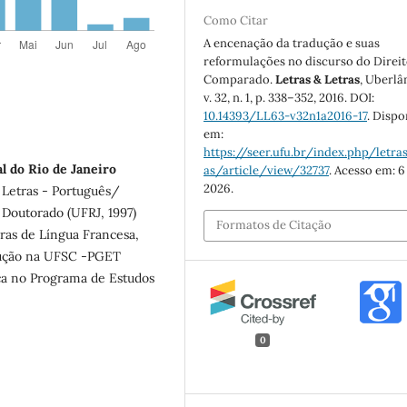
Como Citar
A encenação da tradução e suas
reformulações no discurso do Direi
Comparado.
Letras & Letras
, Uberlâ
v. 32, n. 1, p. 338–352, 2016. DOI:
10.14393/LL63-v32n1a2016-17
. Dispo
em:
https://seer.ufu.br/index.php/letras
l do Rio de Janeiro
as/article/view/32737
. Acesso em: 6
2026.
etras - Português/
 Doutorado (UFRJ, 1997)
Formatos de Citação
ras de Língua Francesa,
dução na UFSC -PGET
ica no Programa de Estudos
0