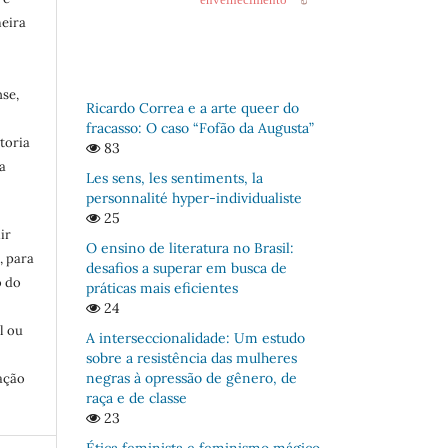
meira
se,
Ricardo Correa e a arte queer do
fracasso: O caso “Fofão da Augusta”
toria
83
a
Les sens, les sentiments, la
personnalité hyper-individualiste
25
ir
O ensino de literatura no Brasil:
, para
desafios a superar em busca de
o do
práticas mais eficientes
:
24
l ou
A interseccionalidade: Um estudo
sobre a resistência das mulheres
negras à opressão de gênero, de
ação
raça e de classe
23
Ética feminista e feminismo mágico