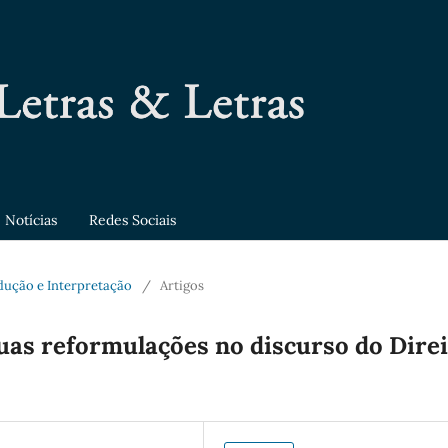
Notícias
Redes Sociais
adução e Interpretação
/
Artigos
uas reformulações no discurso do Dire