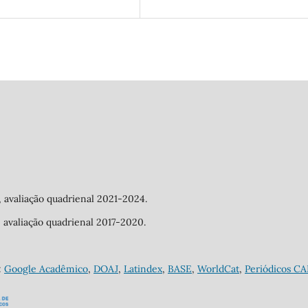
a, avaliação quadrienal 2021-2024.
a, avaliação quadrienal 2017-2020.
:
Google Acadêmico
,
DOAJ
,
Latindex
,
BASE
,
WorldCat
,
Periódicos C