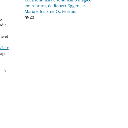
em A bruxa, de Robert Eggers, e
Maria e João, de Oz Perkins
23
to
ndia,
nível
eletr
 ago.