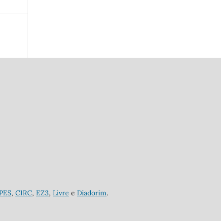
APES
,
CIRC
,
EZ3
,
Livre
e
Diadorim
.