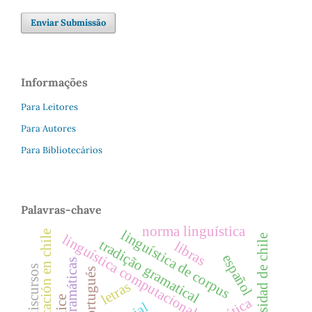
Enviar Submissão
Informações
Para Leitores
Para Autores
Para Bibliotecários
Palavras-chave
norma linguística
linguística de corpus
educación en chile
linguística computacional.
universidad de chile
tradição gramatical
libras
español
gramáticas
discursos
portugués
letras