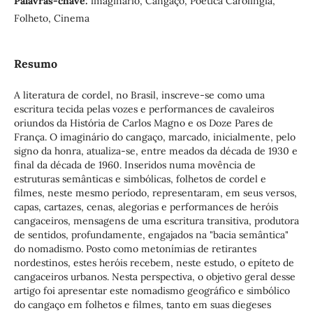
Palavras-chave:
imaginário, Cangaço, Poética Carolíngia,
Folheto, Cinema
Resumo
A literatura de cordel, no Brasil, inscreve-se como uma
escritura tecida pelas vozes e performances de cavaleiros
oriundos da História de Carlos Magno e os Doze Pares de
França. O imaginário do cangaço, marcado, inicialmente, pelo
signo da honra, atualiza-se, entre meados da década de 1930 e
final da década de 1960. Inseridos numa movência de
estruturas semânticas e simbólicas, folhetos de cordel e
filmes, neste mesmo período, representaram, em seus versos,
capas, cartazes, cenas, alegorias e performances de heróis
cangaceiros, mensagens de uma escritura transitiva, produtora
de sentidos, profundamente, engajados na "bacia semântica"
do nomadismo. Posto como metonímias de retirantes
nordestinos, estes heróis recebem, neste estudo, o epíteto de
cangaceiros urbanos. Nesta perspectiva, o objetivo geral desse
artigo foi apresentar este nomadismo geográfico e simbólico
do cangaço em folhetos e filmes, tanto em suas diegeses