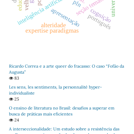
velhice
seção temática
inteligência artificial
pln
apresentação
cognição
português
alteridade
expertise paradigmas
Ricardo Correa e a arte queer do fracasso: O caso “Fofão da
Augusta”
83
Les sens, les sentiments, la personnalité hyper-
individualiste
25
O ensino de literatura no Brasil: desafios a superar em
busca de práticas mais eficientes
24
A interseccionalidade: Um estudo sobre a resistência das