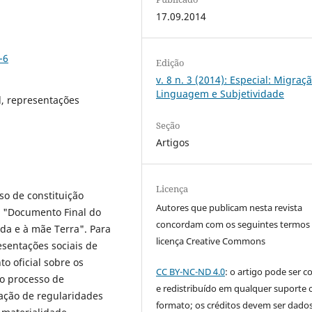
17.09.2014
-6
Edição
v. 8 n. 3 (2014): Especial: Migraçã
Linguagem e Subjetividade
al, representações
Seção
Artigos
Licença
so de constituição
Autores que publicam nesta revista
do "Documento Final do
concordam com os seguintes termos
ida e à mãe Terra". Para
licença Creative Commons
esentações sociais de
o oficial sobre os
CC BY-NC-ND 4.0
: o artigo pode ser c
do processo de
e redistribuído em qualquer suporte 
tação de regularidades
formato; os créditos devem ser dado