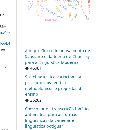
história da linguística
português falado
verbo fazer
linguagens
anáfora
léxico
texto
xiangdong li
ensino
rio
libras
notícias
 86–
a2014-
iosdel
o em:
A importância do pensamento de
Saussure e da teoria de Chomsky
para a Linguística Moderna
46981
Sociolinguística variacionista:
pressupostos teórico-
metodológicos e propostas de
ensino
25202
Conversor de transcrição fonética
automática para as formas
linguísticas da variedade
linguística potiguar
Egan