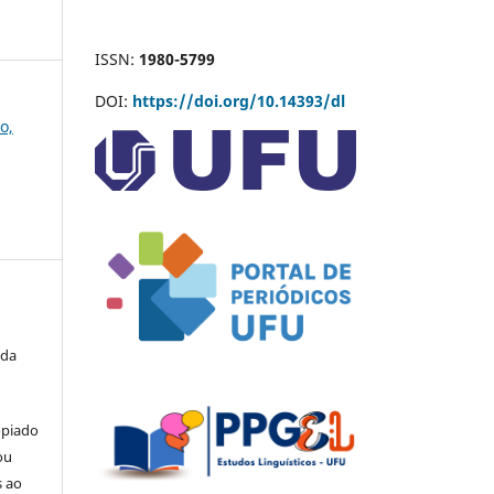
ISSN:
1980-5799
DOI:
https://doi.org/10.14393/dl
o,
 da
opiado
ou
s ao