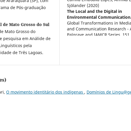
 de Araraquara (SP), com
Sjölander
(2020)
grama de Pós-graduação
The Local and the Digital in
Environmental Communication
Global Transformations in Medi
al de Mato Grosso do Sul
and Communication Research - 
de Mato Grosso do
Palgrave and IAMCR Series, 151.
e pesquisa em Análide de
10.1007/978-3-030-37330-6_8
inguísticos pela
idade de Três Lagoas.
es)
ari,
O movimento identitário dos indígenas
,
Domínios de Lingu@g