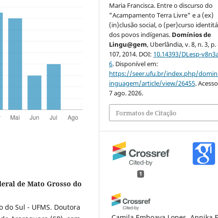
Maria Francisca. Entre o discurso do
"Acampamento Terra Livre" e a (ex)
(in)clusão social, o (per)curso identitá
dos povos indígenas.
Domínios de
Lingu@gem
, Uberlândia, v. 8, n. 3, p.
107, 2014. DOI:
10.14393/DLesp-v8n3
6
. Disponível em:
https://seer.ufu.br/index.php/domin
inguagem/article/view/26455
. Acess
7 ago. 2026.
Formatos de Citação
1
deral de Mato Grosso do
o do Sul - UFMS. Doutora
Camila Emboava Lopes, Annika 