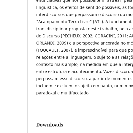
enunciativas que nos possibilitem rastrear, pel
linguística, os efeitos de sentido possíveis, as f
interdiscursos que perpassam o discurso do m
"Acampamento Terra Livre" (ATL)
.
A fundamenta
transdisciplinar proposta neste trabalho, pela ar
do Discurso (PÊCHEUX, 2002; CORACINI, 2011; 
ORLANDI, 2099) e a perspectiva ancorada no m
(FOUCAULT, 2007), é imprescindível para que p
relações entre a linguagem, o sujeito e as rela
contexto mais amplo, na medida em que a inter
entre estrutura e acontecimento. Vozes discord
perpassam esse discurso, a partir de momentos 
incluem e excluem o sujeito em pauta, num mov
paradoxal e multifacetado.
Downloads