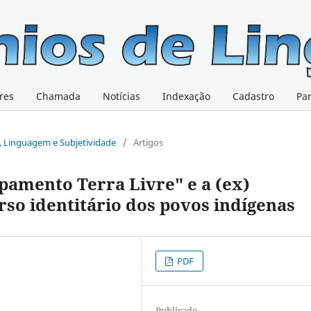
res
Chamada
Notícias
Indexação
Cadastro
Pa
ão, Linguagem e Subjetividade
/
Artigos
pamento Terra Livre" e a (ex)
urso identitário dos povos indígenas
PDF
Publicado