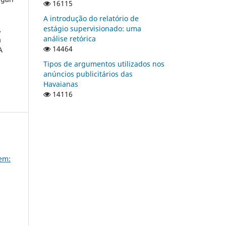
16115
A introdução do relatório de
estágio supervisionado: uma
.
análise retórica
a
14464
A
Tipos de argumentos utilizados nos
anúncios publicitários das
Havaianas
14116
em: