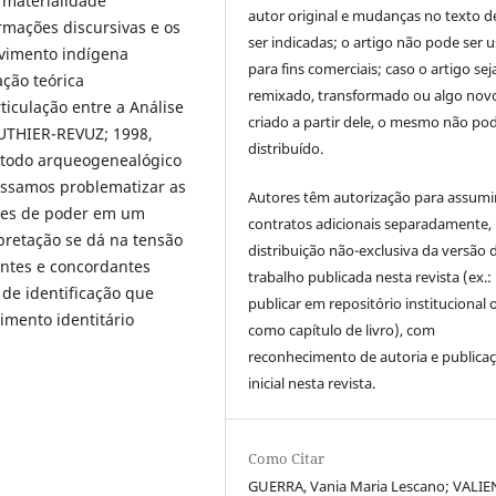
a materialidade
autor original e mudanças no texto 
ormações discursivas e os
ser indicadas; o artigo não pode ser 
ovimento indígena
para fins comerciais; caso o artigo sej
ção teórica
remixado, transformado ou algo novo
ticulação entre a Análise
criado a partir dele, o mesmo não pod
AUTHIER-REVUZ; 1998,
distribuído.
étodo arqueogenealógico
ossamos problematizar as
Autores têm autorização para assumi
ções de poder em um
contratos adicionais separadamente,
pretação se dá na tensão
distribuição não-exclusiva da versão 
antes e concordantes
trabalho publicada nesta revista (ex.:
de identificação que
publicar em repositório institucional 
imento identitário
como capítulo de livro), com
reconhecimento de autoria e publica
inicial nesta revista.
Como Citar
GUERRA, Vania Maria Lescano; VALIE