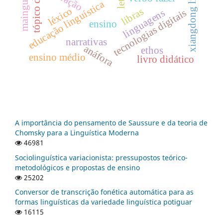
maingueneau
xiangdong li
educação linguística
léxico
libras
linguagens
tecnologias digitais
ensino
narrativas
anáfora
ethos
ensino médio
livro didático
A importância do pensamento de Saussure e da teoria de
Chomsky para a Linguística Moderna
46981
Sociolinguística variacionista: pressupostos teórico-
metodológicos e propostas de ensino
25202
Conversor de transcrição fonética automática para as
formas linguísticas da variedade linguística potiguar
16115