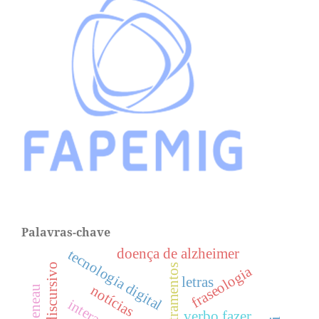
Palavras-chave
doença de alzheimer
tecnologia digital
tópico discursivo
letramentos
fraseologia
letras
notícias
interação
verbo fazer