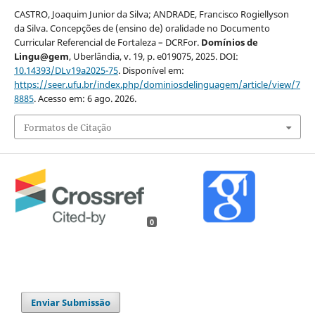
CASTRO, Joaquim Junior da Silva; ANDRADE, Francisco Rogiellyson
da Silva. Concepções de (ensino de) oralidade no Documento
Curricular Referencial de Fortaleza – DCRFor.
Domínios de
Lingu@gem
, Uberlândia, v. 19, p. e019075, 2025. DOI:
10.14393/DLv19a2025-75
. Disponível em:
https://seer.ufu.br/index.php/dominiosdelinguagem/article/view/7
8885
. Acesso em: 6 ago. 2026.
Formatos de Citação
0
Enviar Submissão