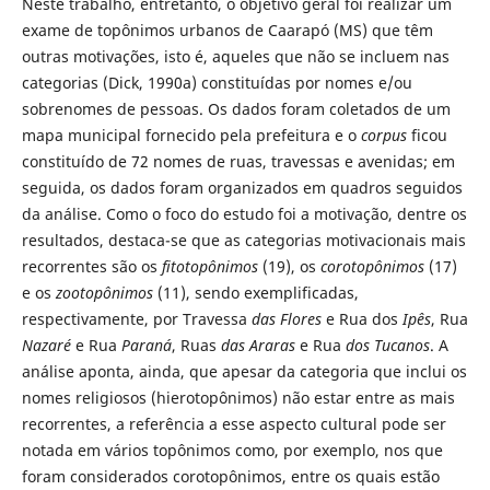
Neste trabalho, entretanto, o objetivo geral foi realizar um
exame de topônimos urbanos de Caarapó (MS) que têm
outras motivações, isto é, aqueles que não se incluem nas
categorias (Dick, 1990a) constituídas por nomes e/ou
sobrenomes de pessoas. Os dados foram coletados de um
mapa municipal fornecido pela prefeitura e o
corpus
ficou
constituído de 72 nomes de ruas, travessas e avenidas; em
seguida, os dados foram organizados em quadros seguidos
da análise. Como o foco do estudo foi a motivação, dentre os
resultados, destaca-se que as categorias motivacionais mais
recorrentes são os
fitotopônimos
(19), os
corotopônimos
(17)
e os
zootopônimos
(11), sendo exemplificadas,
respectivamente, por Travessa
das Flores
e Rua dos
Ipês
, Rua
Nazaré
e Rua
Paraná
, Ruas
das Araras
e Rua
dos Tucanos
. A
análise aponta, ainda, que apesar da categoria que inclui os
nomes religiosos (hierotopônimos) não estar entre as mais
recorrentes, a referência a esse aspecto cultural pode ser
notada em vários topônimos como, por exemplo, nos que
foram considerados corotopônimos, entre os quais estão