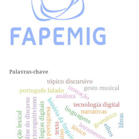
Palavras-chave
tópico discursivo
interação
gesto musical
português falado
anáfora
sociocognitivismo
história da linguística
análise do discurso
tecnologia digital
tecnologias digitais
linguagens
língua portuguesa
narrativas
gramática
variação lexical
libras
letramentos
texto
ethos
léxico
ensino