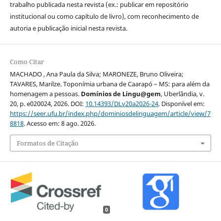
trabalho publicada nesta revista (ex.: publicar em repositório
institucional ou como capítulo de livro), com reconhecimento de
autoria e publicação inicial nesta revista.
Como Citar
MACHADO , Ana Paula da Silva; MARONEZE, Bruno Oliveira;
TAVARES, Marilze. Toponímia urbana de Caarapó – MS: para além da
homenagem a pessoas.
Domínios de Lingu@gem
, Uberlândia, v.
20, p. e020024, 2026. DOI:
10.14393/DLv20a2026-24
. Disponível em:
https://seer.ufu.br/index.php/dominiosdelinguagem/article/view/7
8818
. Acesso em: 8 ago. 2026.
Formatos de Citação
0