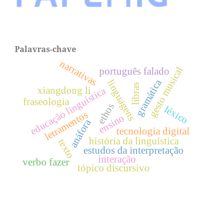
Palavras-chave
narrativas
gesto musical
português falado
gramática
linguagens
libras
xiangdong li
educação linguística
fraseologia
ethos
léxico
letramentos
ensino
anáfora
tecnologia digital
história da linguística
texto
estudos da interpretação
interação
verbo fazer
tópico discursivo