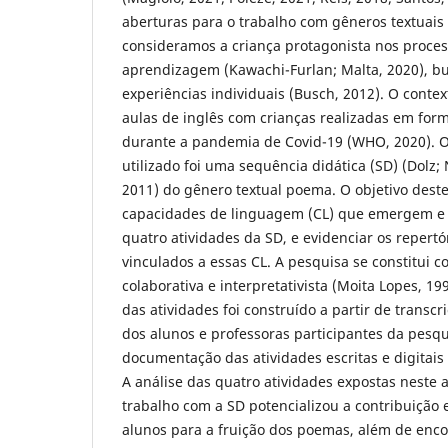
aberturas para o trabalho com gêneros textuais 
consideramos a criança protagonista nos proces
aprendizagem (Kawachi-Furlan; Malta, 2020), b
experiências individuais (Busch, 2012). O conte
aulas de inglês com crianças realizadas em for
durante a pandemia de Covid-19 (WHO, 2020). O
utilizado foi uma sequência didática (SD) (Dolz;
2011) do gênero textual poema. O objetivo deste 
capacidades de linguagem (CL) que emergem e
quatro atividades da SD, e evidenciar os repert
vinculados a essas CL. A pesquisa se constitui c
colaborativa e interpretativista (Moita Lopes, 19
das atividades foi construído a partir de transcr
dos alunos e professoras participantes da pesq
documentação das atividades escritas e digitais
A análise das quatro atividades expostas neste 
trabalho com a SD potencializou a contribuição
alunos para a fruição dos poemas, além de enco