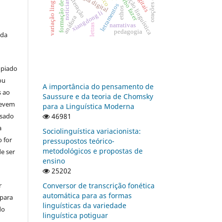
formação de intérpretes
variação linguística
educação linguística
verbo fazer
interação
notícias
letramentos
ethos
xiangdong li
anáfora
narrativas
letras
pedagogia
 da
opiado
ou
A importância do pensamento de
s ao
Saussure e da teoria de Chomsky
devem
para a Linguística Moderna
usado
46981
a
Sociolinguística variacionista:
 for
pressupostos teórico-
metodológicos e propostas de
e ser
ensino
25202
r
Conversor de transcrição fonética
automática para as formas
 para
linguísticas da variedade
do
linguística potiguar