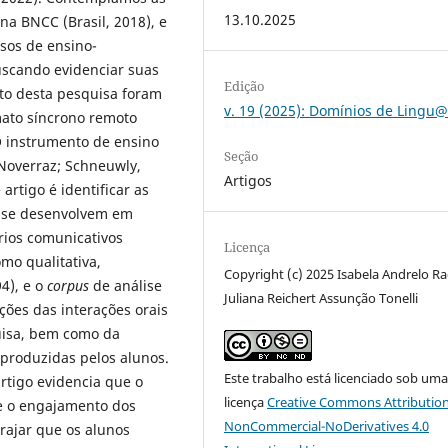
13.10.2025
na BNCC (Brasil, 2018), e
sos de ensino-
uscando evidenciar suas
Edição
xto desta pesquisa foram
v. 19 (2025): Domínios de Ling
mato síncrono remoto
 instrumento de ensino
Seção
 Noverraz; Schneuwly,
Artigos
artigo é identificar as
 se desenvolvem em
órios comunicativos
Licença
omo qualitativa,
Copyright (c) 2025 Isabela Andrelo Ra
94), e o
corpus
de análise
Juliana Reichert Assunção Tonelli
ições das interações orais
uisa, bem como da
 produzidas pelos alunos.
Este trabalho está licenciado sob um
artigo evidencia que o
licença
Creative Commons Attribution
 e o engajamento dos
NonCommercial-NoDerivatives 4.0
rajar que os alunos