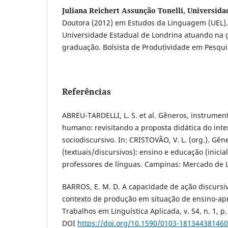
Juliana Reichert Assunção Tonelli, Universid
Doutora (2012) em Estudos da Linguagem (UEL).
Universidade Estadual de Londrina atuando na 
graduação. Bolsista de Produtividade em Pesqui
Referências
ABREU-TARDELLI, L. S. et al. Gêneros, instrume
humano: revisitando a proposta didática do int
sociodiscursivo. In: CRISTOVÃO, V. L. (org.). Gên
(textuais/discursivos): ensino e educação (inicia
professores de línguas. Campinas: Mercado de Le
BARROS, E. M. D. A capacidade de ação discursi
contexto de produção em situação de ensino-ap
Trabalhos em Linguística Aplicada, v. 54, n. 1, p.
DOI
https://doi.org/10.1590/0103-18134438146