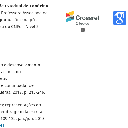
ade Estadual de Londrina
 Professora Associada da
graduação e na pós-
sa do CNPq - Nível 2.
0
nto e desenvolvimento
eracionismo
eros
l e continuada) de
tras, 2018. p. 215-246.
va: representações do
rendizagem da escrita.
 109-132, jan./jun. 2015.
041