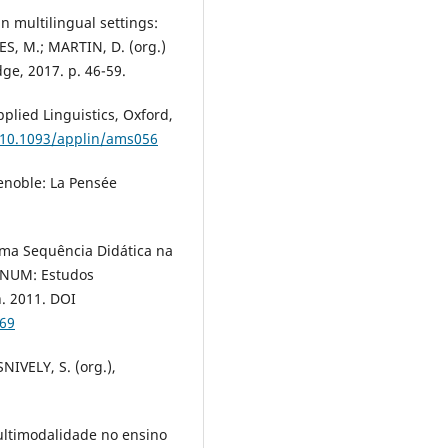
n multilingual settings:
ES, M.; MARTIN, D. (org.)
ge, 2017. p. 46-59.
pplied Linguistics, Oxford,
g/10.1093/applin/ams056
enoble: La Pensée
uma Sequência Didática na
IGNUM: Estudos
n. 2011. DOI
569
NIVELY, S. (org.),
 multimodalidade no ensino