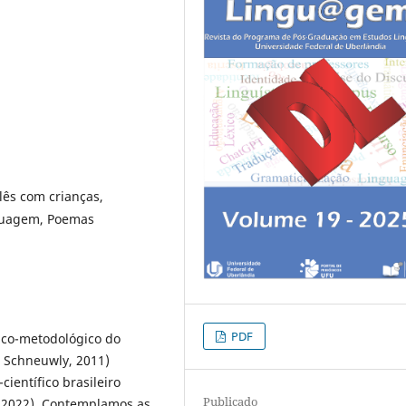
lês com crianças,
nguagem, Poemas
PDF
ico-metodológico do
; Schneuwly, 2011)
ientífico brasileiro
Publicado
s, 2022). Contemplamos as