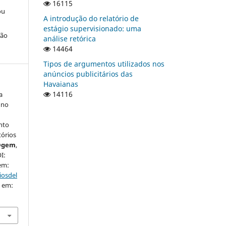
16115
ou
A introdução do relatório de
estágio supervisionado: uma
ção
análise retórica
14464
Tipos de argumentos utilizados nos
anúncios publicitários das
Havaianas
14116
a
 no
nto
tórios
u@gem
,
I:
 em:
iosdel
o em: