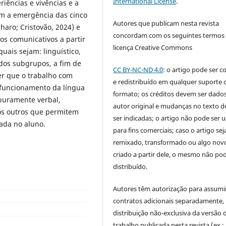
International License
.
iências e vivências e a
am a emergência das cinco
Autores que publicam nesta revista
haro; Cristovão, 2024) e
concordam com os seguintes termos
s comunicativos a partir
licença Creative Commons
quais sejam: linguístico,
o dos subgrupos, a fim de
CC BY-NC-ND 4.0
: o artigo pode ser c
er que o trabalho com
e redistribuído em qualquer suporte 
 funcionamento da língua
formato; os créditos devem ser dado
 puramente verbal,
autor original e mudanças no texto 
sos outros que permitem
ser indicadas; o artigo não pode ser 
ada no aluno.
para fins comerciais; caso o artigo sej
remixado, transformado ou algo novo
criado a partir dele, o mesmo não pod
distribuído.
Autores têm autorização para assumi
contratos adicionais separadamente,
distribuição não-exclusiva da versão 
trabalho publicada nesta revista (ex.: