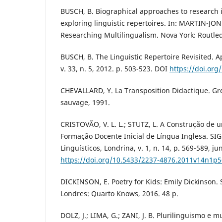
BUSCH, B. Biographical approaches to research i
exploring linguistic repertoires. In: MARTIN-JON
Researching Multilingualism. Nova York: Routled
BUSCH, B. The Linguistic Repertoire Revisited. A
v. 33, n. 5, 2012. p. 503-523. DOI
https://doi.or
CHEVALLARD, Y. La Transposition Didactique. Gr
sauvage, 1991.
CRISTOVÃO, V. L. L.; STUTZ, L. A Construção de 
Formação Docente Inicial de Língua Inglesa. S
Linguísticos, Londrina, v. 1, n. 14, p. 569-589, ju
https://doi.org/10.5433/2237-4876.2011v14n1p
DICKINSON, E. Poetry for Kids: Emily Dickinson. S
Londres: Quarto Knows, 2016. 48 p.
DOLZ, J.; LIMA, G.; ZANI, J. B. Plurilinguismo e