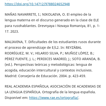
https://doi.org/10.14712/9788024652948
MAÑAS NAVARRETE, I.; NIKOLAEVA, O. El empleo de la
lengua materna en el discurso generado en la clase de ELE
para rusohablantes. Drevnyaya i Novaya Romaniya, 81, p. 1-
17. 2023.
MALIAVINA, T. Dificultades de los estudiantes rusos durante
el proceso de aprendizaje de E/L2. In: REYZÁBAL
RODRÍGUEZ, M. V.; HILARIO SILVA, P.; MUÑOZ LÓPEZ, B.;
PÉREZ FUENTE, J. L.; PERDICES MADRID, J.; SOTO ARANDA, B.
(ed.). Perspectivas teóricas y metodológicas: lengua de
acogida, educación intercultural y contextos inclusivos.
Madrid: Consejería de Educación. 2004. p. 423-459.
REAL ACADEMIA ESPAÑOLA; ASOCIACIÓN DE ACADEMIAS DE
LA LENGUA ESPAÑOLA. Ortografía de la lengua española.
Disponível em:
https://www.rae.es/ortografía/
.