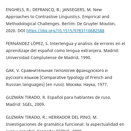
ENGHELS, R.; DEFRANCQ, B.; JANSEGERS, M. New
Approaches to Contrastive Linguistics. Empirical and
Methodological Challenges. Berlim: De Gruyter Mouton,
2020. DOI
https://doi.org/10.1515/9783110682588
FERNÁNDEZ LÓPEZ, S. Interlengua y análisis de errores en el
aprendizaje del español como lengua extranjera. Madrid:
Universidad Complutense de Madrid, 1990.
GAK, V. Сравнительная типология французского и
русского языков [Comparative typology of French and
Russian languages] (en ruso). Москва: Наука, 1977.
GUZMÁN TIRADO, R. Español para hablantes de ruso.
Madrid: SGEL, 2009.
GUZMÁN TIRADO, R.; HERRADOR DEL PINO, M.
Investigaciones de gramática funcional: la aspectualidad en