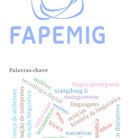
Palavras-chave
anáfora
tecnologia digital
língua portuguesa
formação de intérpretes
xiangdong li
doença de alzheimer
educação linguística
maingueneau
história da linguística
verbo fazer
linguagens
ensino
tópico discursivo
notícias
letramentos
texto
gramática
léxico
ethos
narrativas