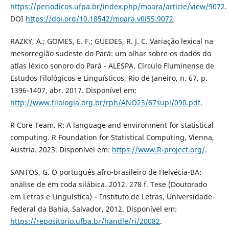
https://periodicos.ufpa.br/index.php/moara/article/view/9072
.
DOI
https://doi.org/10.18542/moara.v0i55.9072
RAZKY, A.; GOMES, E. F.; GUEDES, R. J. C. Variação lexical na
mesorregião sudeste do Pará: um olhar sobre os dados do
atlas léxico sonoro do Pará - ALESPA. Círculo Fluminense de
Estudos Filológicos e Linguísticos, Rio de Janeiro, n. 67, p.
1396-1407, abr. 2017. Disponível em:
http://www.filologia.org.br/rph/ANO23/67supl/090.pdf
.
R Core Team. R: A language and environment for statistical
computing. R Foundation for Statistical Computing, Vienna,
Austria. 2023. Disponível em:
https://www.R-project.org/
.
SANTOS, G. O português afro-brasileiro de Helvécia-BA:
análise de em coda silábica. 2012. 278 f. Tese (Doutorado
em Letras e Linguística) – Instituto de Letras, Universidade
Federal da Bahia, Salvador, 2012. Disponível em:
https://repositorio.ufba.br/handle/ri/20082
.