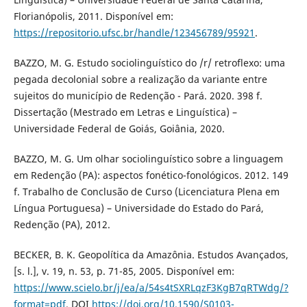
Florianópolis, 2011. Disponível em:
https://repositorio.ufsc.br/handle/123456789/95921
.
BAZZO, M. G. Estudo sociolinguístico do /r/ retroflexo: uma
pegada decolonial sobre a realização da variante entre
sujeitos do município de Redenção - Pará. 2020. 398 f.
Dissertação (Mestrado em Letras e Linguística) –
Universidade Federal de Goiás, Goiânia, 2020.
BAZZO, M. G. Um olhar sociolinguístico sobre a linguagem
em Redenção (PA): aspectos fonético-fonológicos. 2012. 149
f. Trabalho de Conclusão de Curso (Licenciatura Plena em
Língua Portuguesa) – Universidade do Estado do Pará,
Redenção (PA), 2012.
BECKER, B. K. Geopolítica da Amazônia. Estudos Avançados,
[s. l.], v. 19, n. 53, p. 71-85, 2005. Disponível em:
https://www.scielo.br/j/ea/a/54s4tSXRLqzF3KgB7qRTWdg/?
format=pdf
. DOI
https://doi.org/10.1590/S0103-