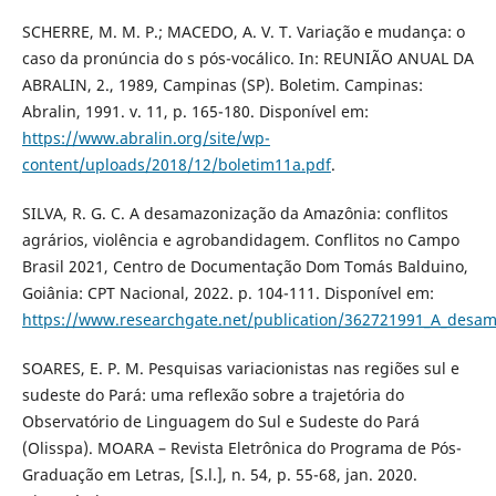
SCHERRE, M. M. P.; MACEDO, A. V. T. Variação e mudança: o
caso da pronúncia do s pós-vocálico. In: REUNIÃO ANUAL DA
ABRALIN, 2., 1989, Campinas (SP). Boletim. Campinas:
Abralin, 1991. v. 11, p. 165-180. Disponível em:
https://www.abralin.org/site/wp-
content/uploads/2018/12/boletim11a.pdf
.
SILVA, R. G. C. A desamazonização da Amazônia: conflitos
agrários, violência e agrobandidagem. Conflitos no Campo
Brasil 2021, Centro de Documentação Dom Tomás Balduino,
Goiânia: CPT Nacional, 2022. p. 104-111. Disponível em:
https://www.researchgate.net/publication/362721991_A_desam
SOARES, E. P. M. Pesquisas variacionistas nas regiões sul e
sudeste do Pará: uma reflexão sobre a trajetória do
Observatório de Linguagem do Sul e Sudeste do Pará
(Olisspa). MOARA – Revista Eletrônica do Programa de Pós-
Graduação em Letras, [S.l.], n. 54, p. 55-68, jan. 2020.