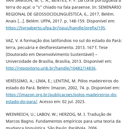
VAN SAMSON, M. C. A.; BENTES, P. F. Da corte portuguesa à
terra do açaí: o "s" chiado na fala paraense. In: SEMINÁRIO
REGIONAL DE GEOSSOCIOLINGUÍSTICA, 6., 2017, Belém.
Anais [...]. Belém: UFPA, 2017. p. 148-159. Disponível em:
https://livroaberto.ufpa.br/jspui/handle/prefix/195
.
VAZ, V. A formação dos latifúndios no sul do estado do Pará:
terra, pecuária e desflorestamento. 2013. 167 f. Tese
(Doutorado em Desenvolvimento Sustentável) –
Universidade de Brasília, Brasília, 2013. Disponível em:
http://repositorio.unb.br/handle/10482/14836
.
VERÍSSIMO, A.; LIMA, E.; LENTINI, M. Pólos madeireiros do
estado do Pará. Belém: Imazon, 2002, 74. p. Disponível em:
https://imazon.org.br/publicacoes/polos-madeireiros-do-
estado-do-para/
. Acesso em: 02 jul. 2023.
WEINREICH, U.; LABOV, W.; HERZOG, M. I. Tradução de
Marcos Bagno. Fundamentos empíricos para uma teoria da
mudança linguística. São Paulo: Parábola, 2006.