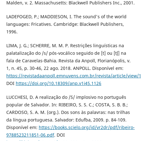
Malden, v. 2. Massachusetts: Blackwell Publishers Inc., 2001.
LADEFOGED, P.; MADDIESON, I. The sound's of the world
languages: Fricatives. Cambridge: Blackwell Publishers,
1996.
LIMA, J. G.; SCHERRE, M. M. P. Restrições linguísticas na
palatalização do /s/ pós-vocálico seguido de [t] ou [tʃ] na
fala de Caravelas-Bahia. Revista da Anpoll, Florianópolis, v.
1, n. 45, p. 30-46, 22 ago. 2018. ANPOLL. Disponível em:
https://revistadaanpoll.emnuvens.com.br/revista/article/view/
DOI
https://doi.org/10.18309/anp.v1i45.1126
LUCCHESI, D. A realização do /S/ implosivo no português
popular de Salvador. In: RIBEIRO, S. S. C.; COSTA, S. B. B.;
CARDOSO, S. A. M. (org.). Dos sons às palavras: nas trilhas
da língua portuguesa. Salvador: Edufba, 2009. p. 84-109.
Disponível em:
https://books.scielo.org/id/vr2dr/pdf/ribeiro-
9788523211851-06.pdf
. DOI