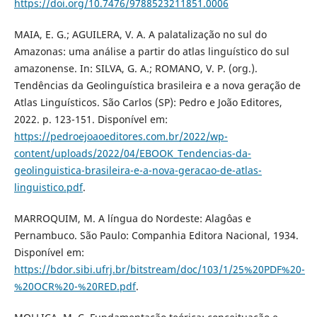
https://doi.org/10.7476/9788523211851.0006
MAIA, E. G.; AGUILERA, V. A. A palatalização no sul do
Amazonas: uma análise a partir do atlas linguístico do sul
amazonense. In: SILVA, G. A.; ROMANO, V. P. (org.).
Tendências da Geolinguística brasileira e a nova geração de
Atlas Linguísticos. São Carlos (SP): Pedro e João Editores,
2022. p. 123-151. Disponível em:
https://pedroejoaoeditores.com.br/2022/wp-
content/uploads/2022/04/EBOOK_Tendencias-da-
geolinguistica-brasileira-e-a-nova-geracao-de-atlas-
linguistico.pdf
.
MARROQUIM, M. A língua do Nordeste: Alagôas e
Pernambuco. São Paulo: Companhia Editora Nacional, 1934.
Disponível em:
https://bdor.sibi.ufrj.br/bitstream/doc/103/1/25%20PDF%20-
%20OCR%20-%20RED.pdf
.