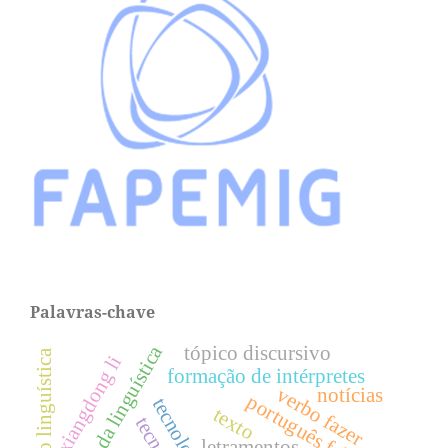
Palavras-chave
história da linguística
tópico discursivo
educação linguística
xiangdong li
formação de intérpretes
verbo fazer
notícias
português falado
texto
letramentos