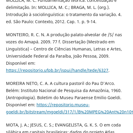
MOLLICA, M. C. Fundamentação teórica: conceituação e
delimitação. In: MOLLICA, M. C.; BRAGA, M. L. (org.).
Introdução à sociolinguística: o tratamento da variação. 4.
ed. São Paulo: Contexto, 2012. Cap. 1. p. 9-14.
MONTEIRO, R. C. N. A produção palato-alveolar de /S/ nas
vozes do Amapá. 2009. 77 f. Dissertação (Mestrado em
Linguística) – Centro de Ciências Humanas, Letras e Artes,
Universidade Federal da Paraíba, João Pessoa, 2009.
Disponível em:
https://repositorio.ufpb.br/jspui/handle/tede/6327
.
MOREIRA NETO, C. A. A cultura pastoril do Pau D'Arco.
Belém: Instituto Nacional de Pesquisa da Amazônia, 1960.
(Antropologia). Boletim do Museu Paraense Emilio Goeldi.
Disponível em:
https://repositorio.museu-
goeldi.br/bitstream/mgoeldi/317/1/B%20MPEG%20Ant%20n
MOTA, J. A.; JESUS, C. S.; EVANGELISTA, G. K. S. O em coda
silábica em capitais brasileiras: dados do projeto Atlas