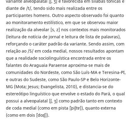
variante alveopalatal [ʃ, ʒ] é favorecida em sílabas tônicas e
diante de /t/, tendo sido mais realizada entre os
participantes homens. Outro aspecto observado foi quanto
ao monitoramento estilístico, em que se observou maior
realização da alveolar [s, z] nos contextos mais monitorados
(leitura de notícia de jornal e leitura de lista de palavras),
reforçando o caráter padrão da variante. Sendo assim, com
relação ao /S/ em coda medial, nossos resultados apontam
que a realidade sociolinguística encontrada entre os
falantes do Araguaia Paraense aproxima-se mais de
comunidades do Nordeste, como São Luís-MA e Teresina-PI,
e outras do Sudeste, como São Paulo-SP e Belo Horizonte-
MG (Mota; Jesus; Evangelista, 2010), e distancia-se do
estereótipo linguístico que envolve o estado do Pará, o qual
possui a alveopalatal [ʃ, ʒ] como padrão tanto em contexto
de coda medial (como em pista [ˈpiʃtɐ]), quanto externa
(como em dois [ˈdoɪʃ]).