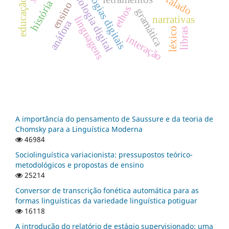
tecnologias digitais
tecnologia digital
ensino
ethos
gramática
narrativas
linguagens
anáfora
léxico
libras
interação
A importância do pensamento de Saussure e da teoria de
Chomsky para a Linguística Moderna
46984
Sociolinguística variacionista: pressupostos teórico-
metodológicos e propostas de ensino
25214
Conversor de transcrição fonética automática para as
formas linguísticas da variedade linguística potiguar
16118
A introdução do relatório de estágio supervisionado: uma