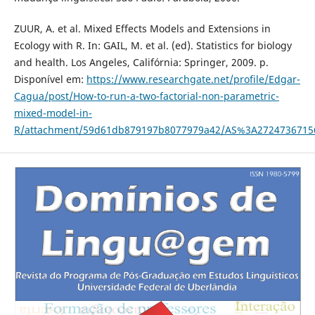
ZUUR, A. et al. Mixed Effects Models and Extensions in
Ecology with R. In: GAIL, M. et al. (ed). Statistics for biology
and health. Los Angeles, Califórnia: Springer, 2009. p.
Disponível em:
https://www.researchgate.net/profile/Edgar-
Cagua/post/How-to-run-a-two-factorial-non-parametric-
mixed-model-in-
R/attachment/59d61db879197b8077979a42/AS%3A27247367156