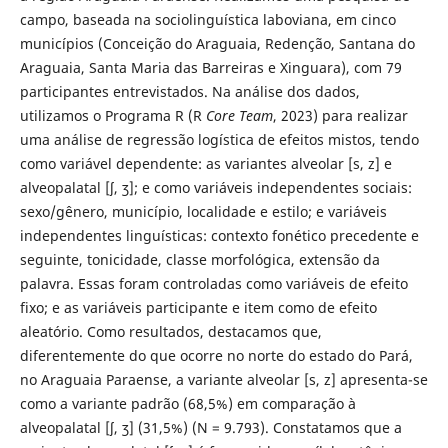
campo, baseada na sociolinguística laboviana, em cinco
municípios (Conceição do Araguaia, Redenção, Santana do
Araguaia, Santa Maria das Barreiras e Xinguara), com 79
participantes entrevistados. Na análise dos dados,
utilizamos o Programa R (R
Core Team
, 2023) para realizar
uma análise de regressão logística de efeitos mistos, tendo
como variável dependente: as variantes alveolar [s, z] e
alveopalatal [ʃ, ʒ]; e como variáveis independentes sociais:
sexo/gênero, município, localidade e estilo; e variáveis
independentes linguísticas: contexto fonético precedente e
seguinte, tonicidade, classe morfológica, extensão da
palavra. Essas foram controladas como variáveis de efeito
fixo; e as variáveis participante e item como de efeito
aleatório. Como resultados, destacamos que,
diferentemente do que ocorre no norte do estado do Pará,
no Araguaia Paraense, a variante alveolar [s, z] apresenta-se
como a variante padrão (68,5%) em comparação à
alveopalatal [ʃ, ʒ] (31,5%) (N = 9.793). Constatamos que a