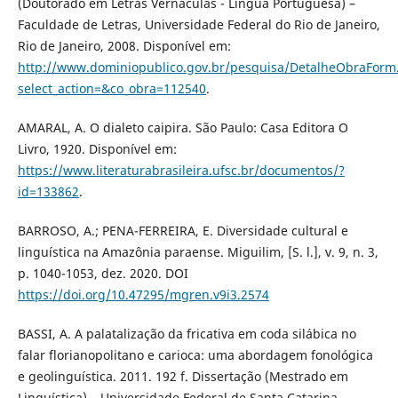
(Doutorado em Letras Vernáculas - Língua Portuguesa) –
Faculdade de Letras, Universidade Federal do Rio de Janeiro,
Rio de Janeiro, 2008. Disponível em:
http://www.dominiopublico.gov.br/pesquisa/DetalheObraForm
select_action=&co_obra=112540
.
AMARAL, A. O dialeto caipira. São Paulo: Casa Editora O
Livro, 1920. Disponível em:
https://www.literaturabrasileira.ufsc.br/documentos/?
id=133862
.
BARROSO, A.; PENA-FERREIRA, E. Diversidade cultural e
linguística na Amazônia paraense. Miguilim, [S. l.], v. 9, n. 3,
p. 1040-1053, dez. 2020. DOI
https://doi.org/10.47295/mgren.v9i3.2574
BASSI, A. A palatalização da fricativa em coda silábica no
falar florianopolitano e carioca: uma abordagem fonológica
e geolinguística. 2011. 192 f. Dissertação (Mestrado em
Linguística) – Universidade Federal de Santa Catarina,