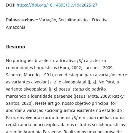
DOI:
https://doi.org/10.14393/DLv19a2025-27
Palavras-chave:
Variação, Sociolinguística, Fricativa,
Amazônia
Resumo
No português brasileiro, a fricativa /S/ caracteriza
comunidades linguísticas (Hora, 2002; Lucchesi, 2009;
Scherre; Macedo, 1991), com destaque para a variação entre
as variantes alveolar [s, z] e alveopalatal [ʃ, ʒ]. No Pará, a
variante alveopalatal [ʃ, ʒ] possui
status
de padrão,
marcando a identidade paraense (Jesus; Mota, 2009; Razky;
Santos, 2020). Neste artigo, nosso objetivo principal foi
abordar a variação sociolinguística existente no estado do
Pará, envolvendo o arquifonema /S/ em coda medial, numa
região ainda pouco explorada nos estudos sociolinguísticos:
a região Araguaia Paraense. Realizamos uma pesquisa de