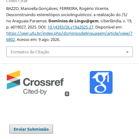
Como Citar
BAZZO, Manoella Gonçalves; FERREIRA, Rogério Vicente.
Desconstruindo estereótipos sociolinguísticos: a realização do /S/
no Araguaia Paraense.
Domínios de Lingu@gem
, Uberlândia, v. 19,
p. e019027, 2025. DOI:
10.14393/DLv19a2025-27
. Disponível em:
https://seer.ufu.br/index.php/dominiosdelinguagem/article/view/7
6802
. Acesso em: 9 ago. 2026.
Formatos de Citação
0
Enviar Submissão