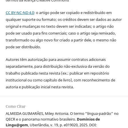
termos da licença Creative Commons
CC BY-NC-ND 4.0
: o artigo pode ser copiado e redistribuído em
qualquer suporte ou formato; os créditos devem ser dados ao autor
original e mudanças no texto devem ser indicadas; o artigo não
pode ser usado para fins comerciais; caso o artigo seja remixado,
transformado ou algo novo for criado a partir dele, o mesmo não
pode ser distribuído.
Autores têm autorização para assumir contratos adicionais
separadamente, para distribuição não-exclusiva da versão do
trabalho publicada nesta revista (ex.: publicar em repositório
institucional ou como capítulo de livro), com reconhecimento de
autoria e publicação inicial nesta revista.
Como Citar
ALMEIDA GUIMARÃES, Miley Antonia. O termo “língua-padrão” no
QECR e o panorama normativo brasileiro.
Domínios de
Lingu@gem
, Uberlândia, v. 19, p. e019020, 2025. DOI: