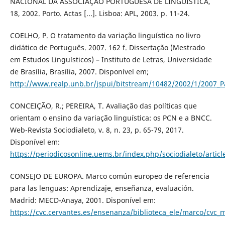
NACIONAL DA ASSOCIAÇÃO PORTUGUESA DE LINGUÍSTICA,
18, 2002. Porto. Actas [...]. Lisboa: APL, 2003. p. 11-24.
COELHO, P. O tratamento da variação linguística no livro
didático de Português. 2007. 162 f. Dissertação (Mestrado
em Estudos Linguísticos) – Instituto de Letras, Universidade
de Brasília, Brasília, 2007. Disponível em;
http://www.realp.unb.br/jspui/bitstream/10482/2002/1/2007_
CONCEIÇÃO, R.; PEREIRA, T. Avaliação das políticas que
orientam o ensino da variação linguística: os PCN e a BNCC.
Web-Revista Sociodialeto, v. 8, n. 23, p. 65-79, 2017.
Disponível em:
https://periodicosonline.uems.br/index.php/sociodialeto/artic
CONSEJO DE EUROPA. Marco común europeo de referencia
para las lenguas: Aprendizaje, enseñanza, evaluación.
Madrid: MECD-Anaya, 2001. Disponível em:
https://cvc.cervantes.es/ensenanza/biblioteca_ele/marco/cvc_