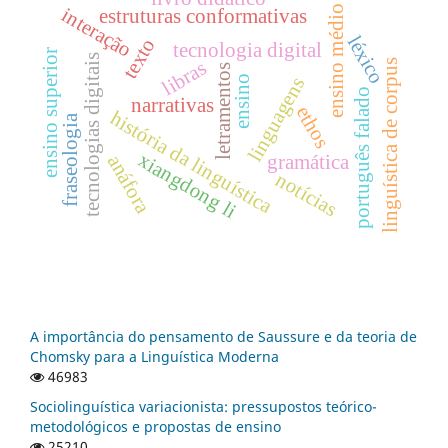
ensino médio
interação
estruturas conformativas
léxico
texto
tecnologia digital
ensino superior
tecnologias digitais
libras
linguística de corpus
letramentos
ensino
linguagens
português falado
narrativas
ethos
história da linguística
fraseologia
xiangdong li
anáfora
gramática
notícias
A importância do pensamento de Saussure e da teoria de
Chomsky para a Linguística Moderna
46983
Sociolinguística variacionista: pressupostos teórico-
metodológicos e propostas de ensino
25210