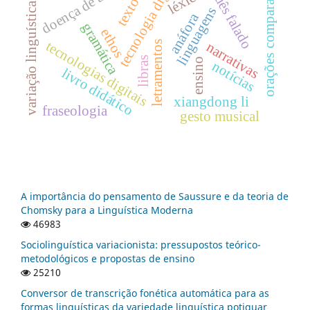
português falado
doença de alzheimer
orações comparativas
tecnologia digital
léxico
texto
variação linguística
linguagens
anáfora
gramática
ethos
tecnologias digitais
letramentos
narrativas
libras
ensino
notícias
livro didático
xiangdong li
fraseologia
gesto musical
A importância do pensamento de Saussure e da teoria de
Chomsky para a Linguística Moderna
46983
Sociolinguística variacionista: pressupostos teórico-
metodológicos e propostas de ensino
25210
Conversor de transcrição fonética automática para as
formas linguísticas da variedade linguística potiguar