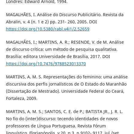
Londres: Edward Arnold, 1994.
MAGALHÃES, I. Análise do Discurso Publicitário. Revista da
Abralin, v. 4 (n. 1 e 2) pp. 231- 260, 2005. DOI
https://doi.org/10.5380/rabl.v4i1/2.52659
MAGALHÃES, I.; MARTINS, A. R.; RESENDE, V. de M. Análise
de discurso crítica: um método de pesquisa qualitativa.
Brasília: editora Universidade de Brasília, 2017. DOI
https://doi.org/10.7476/9788523013370
MARTINS, A. M. S. Representações do feminino: uma análise
discursiva dos perfis jornalísticos de O Estado do Maranhão
(Dissertação de Mestrado). Universidade Federal do Ceará,
Fortaleza, 2009.
MARTINS, A. M. S.; SANTOS, C. E. de P.; BATISTA JR., J. R. L.
No fio do (inter)discurso: tecendo identidades de novos
professores de Língua Portuguesa. Revista Fórum
linguístico, Florianópolis, v.20, n.3, p.9102- 9117, jul./set.