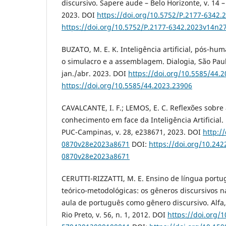
discursivo. Sapere aude – Belo Horizonte, v. 14 – 
2023. DOI
https://doi.org/10.5752/P.2177-6342
https://doi.org/10.5752/P.2177-6342.2023v14n2
BUZATO, M. E. K. Inteligência artificial, pós-h
o simulacro e a assemblagem. Dialogia, São Paulo
jan./abr. 2023. DOI
https://doi.org/10.5585/44.
https://doi.org/10.5585/44.2023.23906
CAVALCANTE, I. F.; LEMOS, E. C. Reflexões sobre
conhecimento em face da Inteligência Artificial.
PUC-Campinas, v. 28, e238671, 2023. DOI
http:/
0870v28e2023a8671
DOI:
https://doi.org/10.242
0870v28e2023a8671
CERUTTI-RIZZATTI, M. E. Ensino de língua portu
teórico-metodológicas: os gêneros discursivos n
aula de português como gênero discursivo. Alfa, 
Rio Preto, v. 56, n. 1, 2012. DOI
https://doi.org/