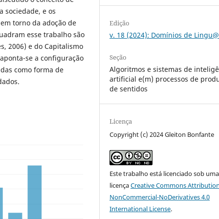
a sociedade, e os
s em torno da adoção de
Edição
quadram esse trabalho são
v. 18 (2024): Domínios de Ling
es, 2006) e do Capitalismo
Seção
s aponta-se a configuração
Algoritmos e sistemas de intelig
adas como forma de
artificial e(m) processos de prod
dados.
de sentidos
Licença
Copyright (c) 2024 Gleiton Bonfante
Este trabalho está licenciado sob um
licença
Creative Commons Attribution
NonCommercial-NoDerivatives 4.0
International License
.