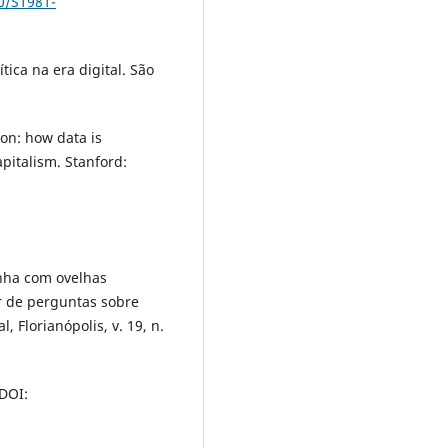
90/S1981-
ica na era digital. São
ion: how data is
apitalism. Stanford:
onha com ovelhas
ir de perguntas sobre
 Florianópolis, v. 19, n.
DOI: