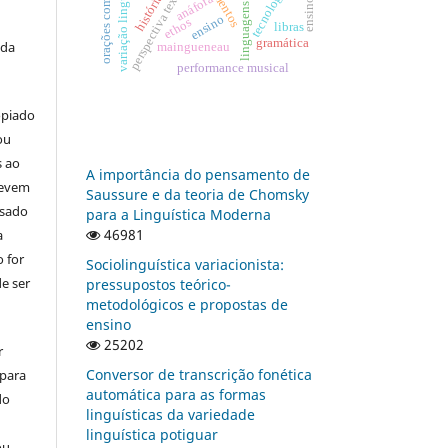
perspectiva textual-interativa
orações comparativas
variação linguística
anáfora
linguagens
ensino
ethos
libras
gramática
 da
maingueneau
performance musical
opiado
ou
s ao
A importância do pensamento de
devem
Saussure e da teoria de Chomsky
usado
para a Linguística Moderna
46981
a
 for
Sociolinguística variacionista:
e ser
pressupostos teórico-
metodológicos e propostas de
ensino
25202
r
Conversor de transcrição fonética
 para
automática para as formas
do
linguísticas da variedade
linguística potiguar
ou