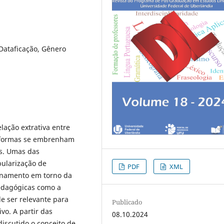
 Dataficação, Gênero
ação extrativa entre
taformas se embrenham
is. Umas das
ularização de
PDF
XML
tionamento em torno da
pedagógicas como a
e ser relevante para
Publicado
vo. A partir das
08.10.2024
iscutido o conceito de