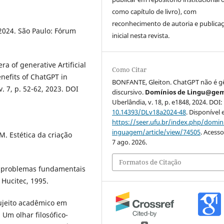
como capítulo de livro), com
reconhecimento de autoria e publica
24. São Paulo: Fórum
inicial nesta revista.
a of generative Artificial
Como Citar
enefits of ChatGPT in
BONFANTE, Gleiton. ChatGPT não é g
. 7, p. 52-62, 2023. DOI
discursivo.
Domínios de Lingu@ge
Uberlândia, v. 18, p. e1848, 2024. DOI:
10.14393/DLv18a2024-48
. Disponível
https://seer.ufu.br/index.php/domin
inguagem/article/view/74505
. Acess
. Estética da criação
7 ago. 2026.
Formatos de Citação
: problemas fundamentais
Hucitec, 1995.
 sujeito acadêmico em
 Um olhar filosófico-