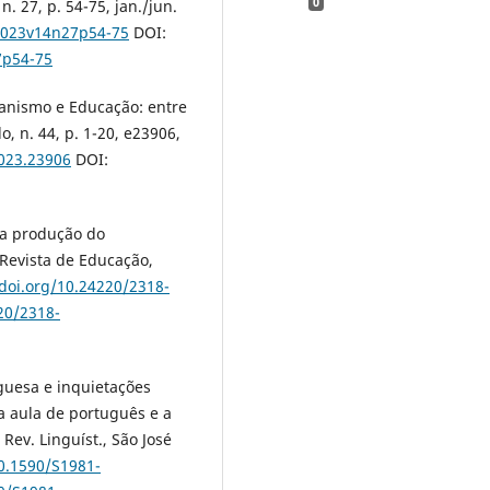
0
n. 27, p. 54-75, jan./jun.
.2023v14n27p54-75
DOI:
7p54-75
umanismo e Educação: entre
, n. 44, p. 1-20, e23906,
2023.23906
DOI:
 a produção do
 Revista de Educação,
/doi.org/10.24220/2318-
20/2318-
guesa e inquietações
a aula de português e a
Rev. Linguíst., São José
10.1590/S1981-