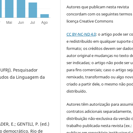
Autores que publicam nesta revista
concordam com os seguintes termos
licença Creative Commons
CC BY-NC-ND 4.0
: o artigo pode ser c
e redistribuído em qualquer suporte 
formato; os créditos devem ser dado
autor original e mudanças no texto 
ser indicadas; o artigo não pode ser 
(UFRJ). Pesquisador
para fins comerciais; caso o artigo sej
tudos da Linguagem da
remixado, transformado ou algo novo
criado a partir dele, o mesmo não pod
distribuído.
Autores têm autorização para assumi
contratos adicionais separadamente,
distribuição não-exclusiva da versão 
ER, E.; GENTILI, P. (ed.)
trabalho publicada nesta revista (ex.:
do democrático. Rio de
publicar em repositório institucional 