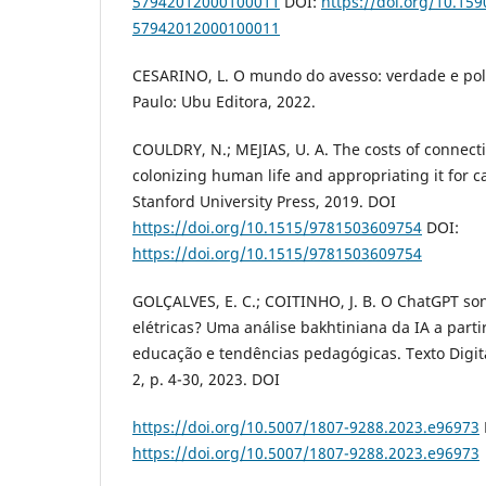
57942012000100011
DOI:
https://doi.org/10.15
57942012000100011
CESARINO, L. O mundo do avesso: verdade e polít
Paulo: Ubu Editora, 2022.
COULDRY, N.; MEJIAS, U. A. The costs of connect
colonizing human life and appropriating it for c
Stanford University Press, 2019. DOI
https://doi.org/10.1515/9781503609754
DOI:
https://doi.org/10.1515/9781503609754
GOLÇALVES, E. C.; COITINHO, J. B. O ChatGPT s
elétricas? Uma análise bakhtiniana da IA a part
educação e tendências pedagógicas. Texto Digital,
2, p. 4-30, 2023. DOI
https://doi.org/10.5007/1807-9288.2023.e96973
https://doi.org/10.5007/1807-9288.2023.e96973