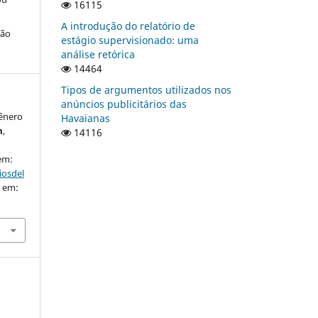
16115
A introdução do relatório de
ção
estágio supervisionado: uma
análise retórica
14464
Tipos de argumentos utilizados nos
anúncios publicitários das
ênero
Havaianas
m
,
14116
 em:
iosdel
o em: