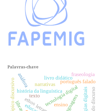
Palavras-chave
fraseologia
anáfora
livro didático
tópico discursivo
português falado
narrativas
tecnologia digital
tecnologias digitais
análise do discurso
história da linguística
texto
linguagens
ethos
libras
ensino