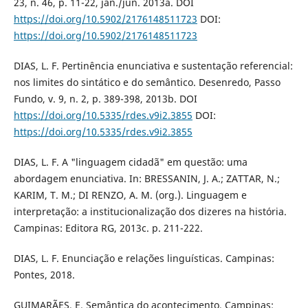
23, n. 46, p. 11-22, jan./jun. 2013a. DOI
https://doi.org/10.5902/2176148511723
DOI:
https://doi.org/10.5902/2176148511723
DIAS, L. F. Pertinência enunciativa e sustentação referencial:
nos limites do sintático e do semântico. Desenredo, Passo
Fundo, v. 9, n. 2, p. 389-398, 2013b. DOI
https://doi.org/10.5335/rdes.v9i2.3855
DOI:
https://doi.org/10.5335/rdes.v9i2.3855
DIAS, L. F. A "linguagem cidadã" em questão: uma
abordagem enunciativa. In: BRESSANIN, J. A.; ZATTAR, N.;
KARIM, T. M.; DI RENZO, A. M. (org.). Linguagem e
interpretação: a institucionalização dos dizeres na história.
Campinas: Editora RG, 2013c. p. 211-222.
DIAS, L. F. Enunciação e relações linguísticas. Campinas:
Pontes, 2018.
GUIMARÃES, E. Semântica do acontecimento. Campinas: