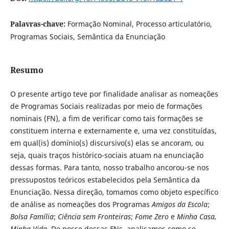
Palavras-chave:
Formação Nominal, Processo articulatório,
Programas Sociais, Semântica da Enunciação
Resumo
O presente artigo teve por finalidade analisar as nomeações
de Programas Sociais realizadas por meio de formações
nominais (FN), a fim de verificar como tais formações se
constituem interna e externamente e, uma vez constituídas,
em qual(is) domínio(s) discursivo(s) elas se ancoram, ou
seja, quais traços histórico-sociais atuam na enunciação
dessas formas. Para tanto, nosso trabalho ancorou-se nos
pressupostos teóricos estabelecidos pela Semântica da
Enunciação. Nessa direção, tomamos como objeto específico
de análise as nomeações dos Programas
Amigos da Escola
;
Bolsa Família
;
Ciência sem Fronteiras
;
Fome Zero
e
Minha Casa,
Minha Vida
. De posse dessas FNs, analisamos como se