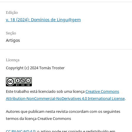
Edição
v. 18 (2024): Domínios de Lingu@gem
Seção
Artigos
Licença
Copyright (c) 2024 Tomás Troster
Este trabalho está licenciado sob uma licença
Creative Commons
Attribution-NonCommercial-NoDerivatives 4.0 International License
.
Autores que publicam nesta revista concordam com os seguintes
termos da licença Creative Commons
CC BY-NC-ND 4.0
: o artigo pode ser copiado e redistribuído em