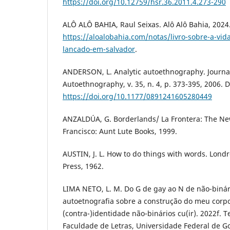
https://doi.org/10.12759/hsr.36.2011.4.273-290
ALÔ ALÔ BAHIA, Raul Seixas. Alô Alô Bahia, 2024.
https://aloalobahia.com/notas/livro-sobre-a-vida
lancado-em-salvador
.
ANDERSON, L. Analytic autoethnography. Journa
Autoethnography, v. 35, n. 4, p. 373-395, 2006. 
https://doi.org/10.1177/0891241605280449
ANZALDÚA, G. Borderlands/ La Frontera: The New
Francisco: Aunt Lute Books, 1999.
AUSTIN, J. L. How to do things with words. Londr
Press, 1962.
LIMA NETO, L. M. Do G de gay ao N de não-binár
autoetnografia sobre a construção do meu corp
(contra-)identidade não-binários cu(ir). 2022f. 
Faculdade de Letras, Universidade Federal de Go