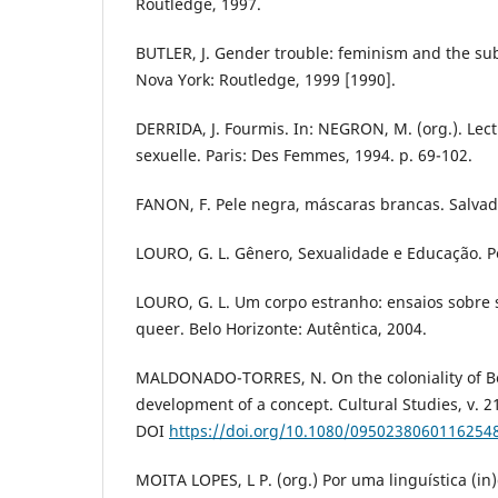
Routledge, 1997.
BUTLER, J. Gender trouble: feminism and the subv
Nova York: Routledge, 1999 [1990].
DERRIDA, J. Fourmis. In: NEGRON, M. (org.). Lect
sexuelle. Paris: Des Femmes, 1994. p. 69-102.
FANON, F. Pele negra, máscaras brancas. Salvad
LOURO, G. L. Gênero, Sexualidade e Educação. Pet
LOURO, G. L. Um corpo estranho: ensaios sobre 
queer. Belo Horizonte: Autêntica, 2004.
MALDONADO-TORRES, N. On the coloniality of Bei
development of a concept. Cultural Studies, v. 21
DOI
https://doi.org/10.1080/0950238060116254
MOITA LOPES, L P. (org.) Por uma linguística (in)