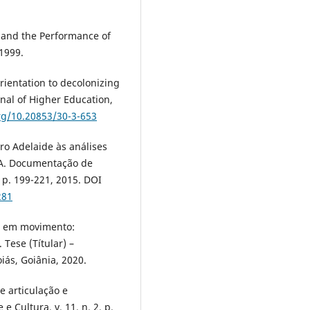
r and the Performance of
 1999.
ientation to decolonizing
rnal of Higher Education,
org/10.20853/30-3-653
ro Adelaide às análises
LTA. Documentação de
, p. 199-221, 2015. DOI
281
po em movimento:
 Tese (Títular) –
iás, Goiânia, 2020.
e articulação e
e Cultura, v. 11, n. 2, p.