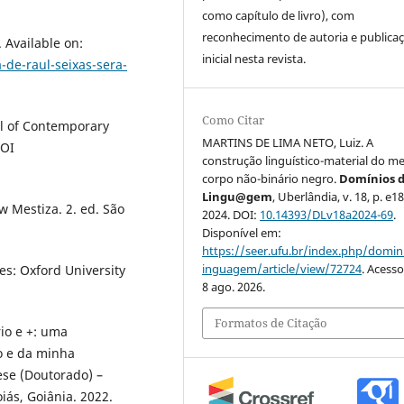
como capítulo de livro), com
reconhecimento de autoria e publica
 Available on:
inicial nesta revista.
-de-raul-seixas-sera-
Como Citar
l of Contemporary
MARTINS DE LIMA NETO, Luiz. A
DOI
construção linguístico-material do m
corpo não-binário negro.
Domínios 
Lingu@gem
, Uberlândia, v. 18, p. e1
 Mestiza. 2. ed. São
2024. DOI:
10.14393/DLv18a2024-69
.
Disponível em:
https://seer.ufu.br/index.php/domin
inguagem/article/view/72724
. Acess
es: Oxford University
8 ago. 2026.
Formatos de Citação
io e +: uma
o e da minha
Tese (Doutorado) –
iás, Goiânia. 2022.