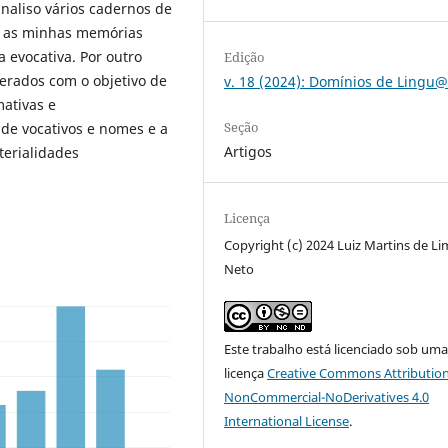
analiso vários cadernos de
m as minhas memórias
 evocativa. Por outro
Edição
erados com o objetivo de
v. 18 (2024): Domínios de Ling
mativas e
Seção
 de vocativos e nomes e a
Artigos
terialidades
Licença
Copyright (c) 2024 Luiz Martins de Li
Neto
Este trabalho está licenciado sob um
licença
Creative Commons Attribution
NonCommercial-NoDerivatives 4.0
International License
.