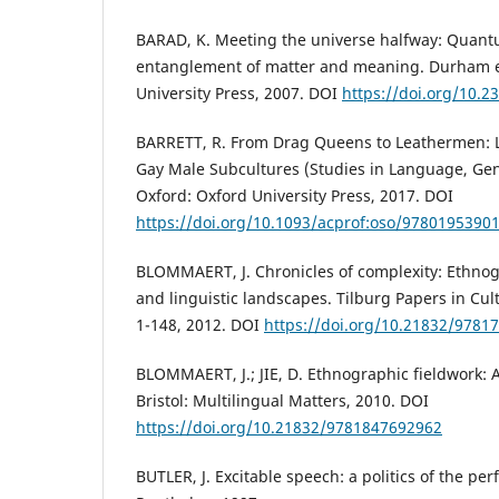
BARAD, K. Meeting the universe halfway: Quant
entanglement of matter and meaning. Durham 
University Press, 2007. DOI
https://doi.org/10.2
BARRETT, R. From Drag Queens to Leathermen: 
Gay Male Subcultures (Studies in Language, Gen
Oxford: Oxford University Press, 2017. DOI
https://doi.org/10.1093/acprof:oso/9780195390
BLOMMAERT, J. Chronicles of complexity: Ethnog
and linguistic landscapes. Tilburg Papers in Cult
1-148, 2012. DOI
https://doi.org/10.21832/9781
BLOMMAERT, J.; JIE, D. Ethnographic fieldwork: 
Bristol: Multilingual Matters, 2010. DOI
https://doi.org/10.21832/9781847692962
BUTLER, J. Excitable speech: a politics of the pe