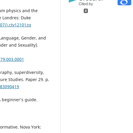
um physics and the
0
e Londres: Duke
307/j.ctv12101zq
Language, Gender, and
der and Sexuality).
179.003.0001
raphy, superdiversity,
ure Studies. Paper 29. p.
783090419
A beginner’s guide.
rformative. Nova York: