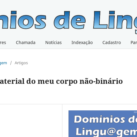
res
Chamada
Notícias
Indexação
Cadastro
Pa
@gem
/
Artigos
material do meu corpo não-binário