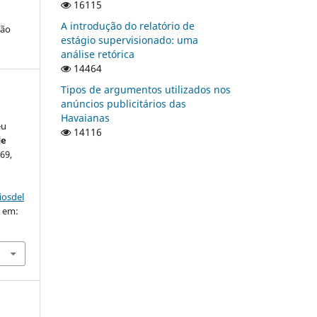
16115
A introdução do relatório de
ção
estágio supervisionado: uma
análise retórica
14464
Tipos de argumentos utilizados nos
anúncios publicitários das
Havaianas
eu
14116
de
869,
iosdel
o em: