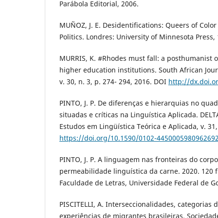
Parábola Editorial, 2006.
MUÑOZ, J. E. Desidentifications: Queers of Colo
Politics. Londres: University of Minnesota Press,
MURRIS, K. #Rhodes must fall: a posthumanist or
higher education institutions. South African Jou
v. 30, n. 3, p. 274- 294, 2016. DOI
http://dx.doi.
PINTO, J. P. De diferenças e hierarquias no quad
situadas e críticas na Linguística Aplicada. DE
Estudos em Lingüística Teórica e Aplicada, v. 31
https://doi.org/10.1590/0102-445000598096269
PINTO, J. P. A linguagem nas fronteiras do cor
permeabilidade linguística da carne. 2020. 120 f.
Faculdade de Letras, Universidade Federal de Go
PISCITELLI, A. Interseccionalidades, categorias d
experiências de migrantes brasileiras. Sociedade 