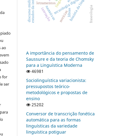
estudos da interpretação
história da linguística
discurso midiático
tecnologia digital
letramentos
narrativas
fraseologia
interação
libras
notícias
 da
opiado
ou
s ao
A importância do pensamento de
devem
Saussure e da teoria de Chomsky
usado
para a Linguística Moderna
a
46981
 for
Sociolinguística variacionista:
e ser
pressupostos teórico-
metodológicos e propostas de
ensino
25202
r
 para
Conversor de transcrição fonética
do
automática para as formas
linguísticas da variedade
linguística potiguar
ou