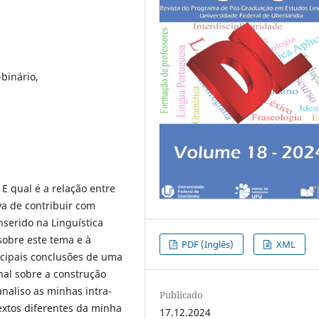
binário,
E qual é a relação entre
va de contribuir com
serido na Linguística
sobre este tema e à
PDF (Inglês)
XML
ncipais conclusões de uma
nal sobre a construção
analiso as minhas intra-
Publicado
extos diferentes da minha
17.12.2024