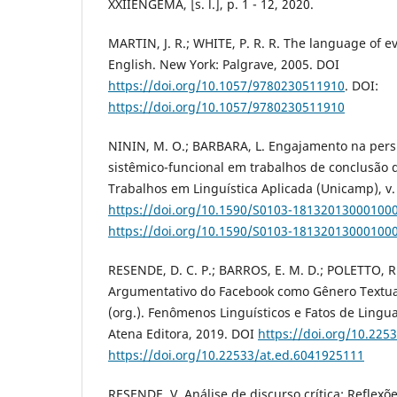
XXIIENGEMA, [s. l.], p. 1 - 12, 2020.
MARTIN, J. R.; WHITE, P. R. R. The language of ev
English. New York: Palgrave, 2005. DOI
https://doi.org/10.1057/9780230511910
. DOI:
https://doi.org/10.1057/9780230511910
NININ, M. O.; BARBARA, L. Engajamento na persp
sistêmico-funcional em trabalhos de conclusão d
Trabalhos em Linguística Aplicada (Unicamp), v.
https://doi.org/10.1590/S0103-18132013000100
https://doi.org/10.1590/S0103-18132013000100
RESENDE, D. C. P.; BARROS, E. M. D.; POLETTO, R
Argumentativo do Facebook como Gênero Textual
(org.). Fenômenos Linguísticos e Fatos de Lingu
Atena Editora, 2019. DOI
https://doi.org/10.225
https://doi.org/10.22533/at.ed.6041925111
RESENDE, V. Análise de discurso crítica: Reflexõe