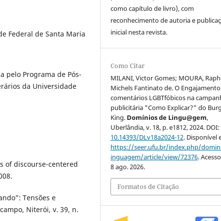
como capítulo de livro), com
reconhecimento de autoria e publica
inicial nesta revista.
de Federal de Santa Maria
Como Citar
sa pelo Programa de Pós-
MILANI, Victor Gomes; MOURA, Raph
erários da Universidade
Michels Fantinato de. O Engajament
comentários LGBTfóbicos na campan
publicitária "Como Explicar?" do Bur
King.
Domínios de Lingu@gem
,
Uberlândia, v. 18, p. e1812, 2024. DOI:
10.14393/DLv18a2024-12
. Disponível
https://seer.ufu.br/index.php/domin
inguagem/article/view/72376
. Acess
s of discourse-centered
8 ago. 2026.
008.
Formatos de Citação
ando”: Tensões e
campo, Niterói, v. 39, n.