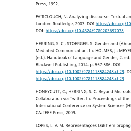
Press, 1992.
FAIRCLOUGH, N. Analyzing discourse: Textual ana
London: Routledge, 2003. DOI
https://doi.org/
DOI:
https://doi.org/10.4324/9780203697078
HERRING, S. C.; STOERGER, S. Gender and (A)no
Mediated Communication. In: HOLMES, J.; MEYER
(ed.). Handbook of Language and Gender, 2. ed.
Blackwell Publishing, 2014. p. 567-586. DOI
https://doi.org/10.1002/9781118584248.ch29
. D
https://doi.org/10.1002/9781118584248.ch29
HONEYCUTT, C.; HERRING, S. C. Beyond Microbl
Collaboration via Twitter. In: Proceedings of the
International Conference on System Sciences (HI
CA: IEEE Press, 2009.
LOPES, L. V. M. Representações LGBT em propag