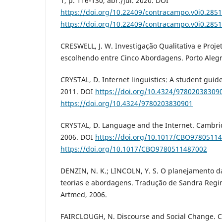
1, p. 116-130, abr./jul. 2020. DOI
https://doi.org/10.22409/contracampo.v0i0.285
https://doi.org/10.22409/contracampo.v0i0.285
CRESWELL, J. W. Investigação Qualitativa e Proje
escolhendo entre Cinco Abordagens. Porto Alegr
CRYSTAL, D. Internet linguistics: A student guid
2011. DOI
https://doi.org/10.4324/97802038309
https://doi.org/10.4324/9780203830901
CRYSTAL, D. Language and the Internet. Cambrid
2006. DOI
https://doi.org/10.1017/CBO9780511
https://doi.org/10.1017/CBO9780511487002
DENZIN, N. K.; LINCOLN, Y. S. O planejamento da
teorias e abordagens. Tradução de Sandra Regin
Artmed, 2006.
FAIRCLOUGH, N. Discourse and Social Change. C