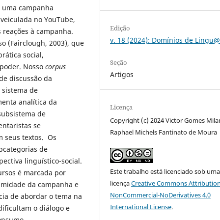
o a uma campanha
, veiculada no YouTube,
Edição
 reações à campanha.
v. 18 (2024): Domínios de Ling
rso (Fairclough, 2003), que
ática social,
Seção
 poder. Nosso
corpus
Artigos
 de discussão da
 sistema de
menta analítica da
Licença
 subsistema de
Copyright (c) 2024 Victor Gomes Milan
entaristas se
Raphael Michels Fantinato de Moura
m seus textos. Os
bcategorias de
ectiva linguístico-social.
Este trabalho está licenciado sob um
ursos é marcada por
licença
Creative Commons Attribution
itimidade da campanha e
NonCommercial-NoDerivatives 4.0
ia de abordar o tema na
International License
.
dificultam o diálogo e
onsumo.