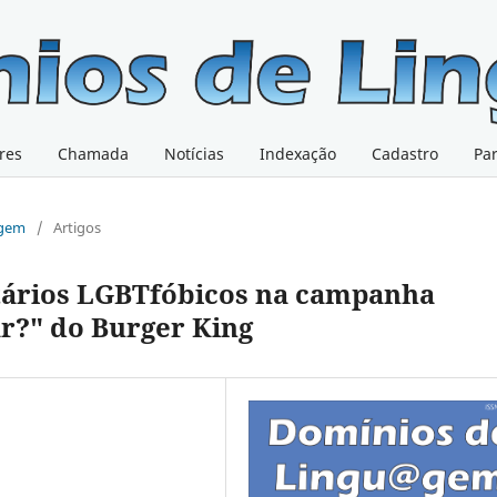
res
Chamada
Notícias
Indexação
Cadastro
Pa
@gem
/
Artigos
ários LGBTfóbicos na campanha
ar?" do Burger King