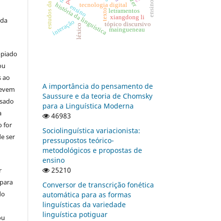
história da linguística
tecnologia digital
ensino
letramentos
texto
xiangdong li
 da
interação
tópico discursivo
léxico
maingueneau
opiado
ou
s ao
A importância do pensamento de
devem
Saussure e da teoria de Chomsky
usado
para a Linguística Moderna
a
46983
 for
Sociolinguística variacionista:
e ser
pressupostos teórico-
metodológicos e propostas de
ensino
25210
r
 para
Conversor de transcrição fonética
do
automática para as formas
linguísticas da variedade
linguística potiguar
ou