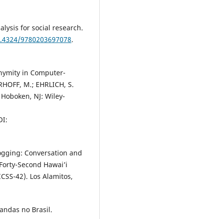
lysis for social research.
10.4324/9780203697078
.
nymity in Computer-
HOFF, M.; EHRLICH, S.
 Hoboken, NJ: Wiley-
OI:
ogging: Conversation and
 Forty-Second Hawai’i
CSS-42). Los Alamitos,
andas no Brasil.