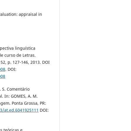
aluation: appraisal in
ectiva linguística
e curso de Letras.
 52, p. 127-146, 2013. DOI
008
. DOI:
008
. S. Comentário
. In: GOMES, A. M.
agem. Ponta Grossa, PR:
33/at.ed.6041925111
DOI:
s teóricas e