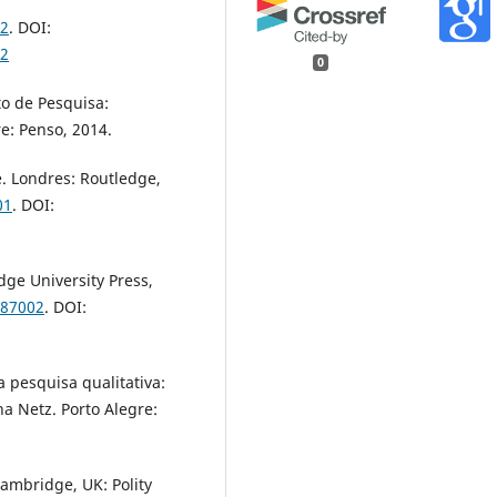
12
. DOI:
12
0
to de Pesquisa:
e: Penso, 2014.
e. Londres: Routledge,
01
. DOI:
ge University Press,
487002
. DOI:
 pesquisa qualitativa:
a Netz. Porto Alegre:
ambridge, UK: Polity