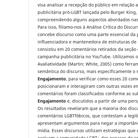
visa analisar a recepção do público em relaçã
publicitária pró-LGBT lançada pelo Burger King
compreendendo alguns aspectos abordados nas
Para isso, filiamo-nos à Análise Crítica do Discu
concebe discurso como uma parte essencial da pr
influenciadora e mantenedora de estruturas de
consistiu em 20 comentários retirados da seção
campanha publicitária no YouTube. Utilizamos o
Avaliatividade (Martin; White, 2005) como ferra
semântica do discurso, mais especificamente o
Engajamento
, para verificar como esses 20 com
posicionaram e interagiram com outras vozes e
comentários foram classificados conforme as su
Engajamento
e, discutidos a partir de uma persp
Os resultados revelaram que a maioria dos disc
comentários LGBTfóbicos, que contestam a leg
apresentam argumentos para negar a importânc
mídia. Esses discursos utilizam estratégias que 
excluem a comunidade LGBT+ dos espaços de c