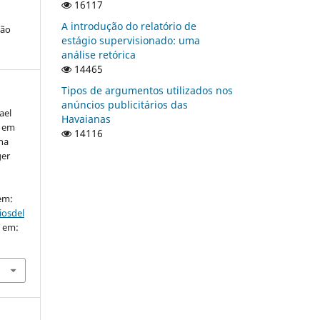
16117
A introdução do relatório de
ção
estágio supervisionado: uma
análise retórica
14465
Tipos de argumentos utilizados nos
anúncios publicitários das
ael
Havaianas
o em
14116
ha
ger
 em:
iosdel
o em: