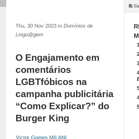
Co
Thu, 30 Nov 2023 in
Domínios de
R
Lingu@gem
M
O Engajamento em
comentários
LGBTfóbicos na
campanha publicitária
“Como Explicar?” do
Burger King
Victor Gomes MILANI