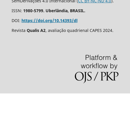
SemDerivações 4.0 Internacional (
CC BY-NC-ND 4.0
).
ISSN:
1980-5799. Uberlândia, BRASIL.
DOI:
https://doi.org/10.14393/dl
Revista
Qualis A2
, avaliação quadrienal CAPES 2024.