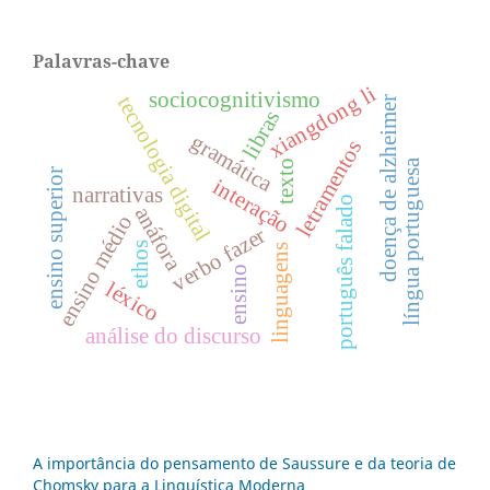
Palavras-chave
xiangdong li
sociocognitivismo
tecnologia digital
doença de alzheimer
libras
gramática
letramentos
língua portuguesa
texto
ensino superior
interação
narrativas
português falado
anáfora
ensino médio
verbo fazer
ethos
linguagens
ensino
léxico
análise do discurso
A importância do pensamento de Saussure e da teoria de
Chomsky para a Linguística Moderna