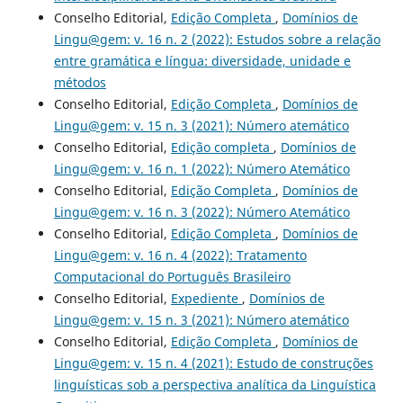
Conselho Editorial,
Edição Completa
,
Domínios de
Lingu@gem: v. 16 n. 2 (2022): Estudos sobre a relação
entre gramática e língua: diversidade, unidade e
métodos
Conselho Editorial,
Edição Completa
,
Domínios de
Lingu@gem: v. 15 n. 3 (2021): Número atemático
Conselho Editorial,
Edição completa
,
Domínios de
Lingu@gem: v. 16 n. 1 (2022): Número Atemático
Conselho Editorial,
Edição Completa
,
Domínios de
Lingu@gem: v. 16 n. 3 (2022): Número Atemático
Conselho Editorial,
Edição Completa
,
Domínios de
Lingu@gem: v. 16 n. 4 (2022): Tratamento
Computacional do Português Brasileiro
Conselho Editorial,
Expediente
,
Domínios de
Lingu@gem: v. 15 n. 3 (2021): Número atemático
Conselho Editorial,
Edição Completa
,
Domínios de
Lingu@gem: v. 15 n. 4 (2021): Estudo de construções
linguísticas sob a perspectiva analítica da Linguística