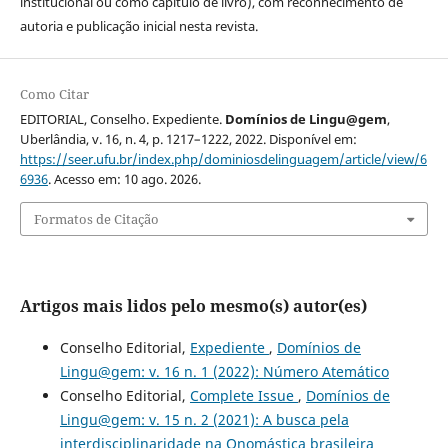
institucional ou como capítulo de livro), com reconhecimento de
autoria e publicação inicial nesta revista.
Como Citar
EDITORIAL, Conselho. Expediente.
Domínios de Lingu@gem
,
Uberlândia, v. 16, n. 4, p. 1217–1222, 2022. Disponível em:
https://seer.ufu.br/index.php/dominiosdelinguagem/article/view/6
6936
. Acesso em: 10 ago. 2026.
Formatos de Citação
Artigos mais lidos pelo mesmo(s) autor(es)
Conselho Editorial,
Expediente
,
Domínios de
Lingu@gem: v. 16 n. 1 (2022): Número Atemático
Conselho Editorial,
Complete Issue
,
Domínios de
Lingu@gem: v. 15 n. 2 (2021): A busca pela
interdisciplinaridade na Onomástica brasileira