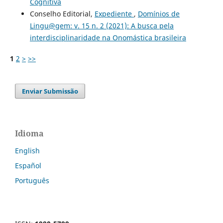
Cognitiva
Conselho Editorial,
Expediente
,
Domínios de
Lingu@gem: v. 15 n. 2 (2021): A busca pela
interdisciplinaridade na Onomástica brasileira
1
2
>
>>
Enviar Submissão
Idioma
English
Español
Português