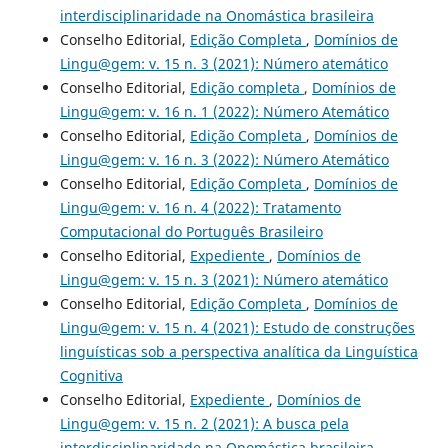
interdisciplinaridade na Onomástica brasileira
Conselho Editorial,
Edição Completa
,
Domínios de
Lingu@gem: v. 15 n. 3 (2021): Número atemático
Conselho Editorial,
Edição completa
,
Domínios de
Lingu@gem: v. 16 n. 1 (2022): Número Atemático
Conselho Editorial,
Edição Completa
,
Domínios de
Lingu@gem: v. 16 n. 3 (2022): Número Atemático
Conselho Editorial,
Edição Completa
,
Domínios de
Lingu@gem: v. 16 n. 4 (2022): Tratamento
Computacional do Português Brasileiro
Conselho Editorial,
Expediente
,
Domínios de
Lingu@gem: v. 15 n. 3 (2021): Número atemático
Conselho Editorial,
Edição Completa
,
Domínios de
Lingu@gem: v. 15 n. 4 (2021): Estudo de construções
linguísticas sob a perspectiva analítica da Linguística
Cognitiva
Conselho Editorial,
Expediente
,
Domínios de
Lingu@gem: v. 15 n. 2 (2021): A busca pela
interdisciplinaridade na Onomástica brasileira