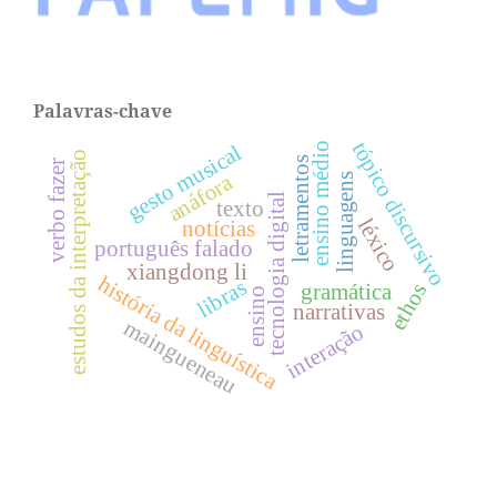
Palavras-chave
tópico discursivo
gesto musical
ensino médio
estudos da interpretação
letramentos
verbo fazer
anáfora
linguagens
tecnologia digital
texto
léxico
notícias
português falado
xiangdong li
história da linguística
libras
ethos
gramática
ensino
narrativas
maingueneau
interação