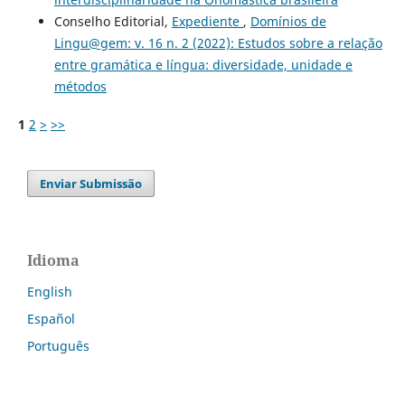
Conselho Editorial,
Expediente
,
Domínios de
Lingu@gem: v. 16 n. 2 (2022): Estudos sobre a relação
entre gramática e língua: diversidade, unidade e
métodos
1
2
>
>>
Enviar Submissão
Idioma
English
Español
Português