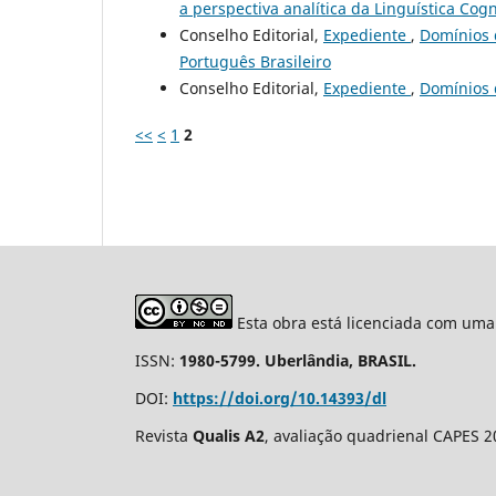
a perspectiva analítica da Linguística Cogn
Conselho Editorial,
Expediente
,
Domínios 
Português Brasileiro
Conselho Editorial,
Expediente
,
Domínios 
<<
<
1
2
Esta obra está licenciada com uma
ISSN:
1980-5799. Uberlândia, BRASIL.
DOI:
https://doi.org/10.14393/dl
Revista
Qualis A2
, avaliação quadrienal CAPES 2