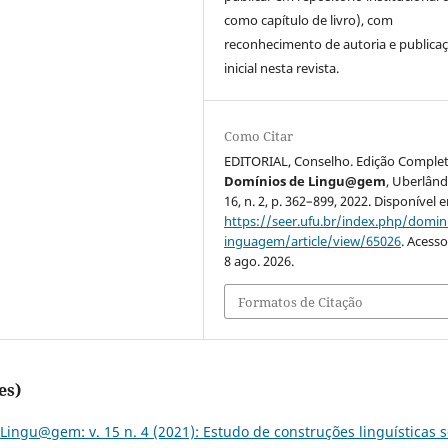
como capítulo de livro), com
reconhecimento de autoria e publica
inicial nesta revista.
Como Citar
EDITORIAL, Conselho. Edição Complet
Domínios de Lingu@gem
, Uberlândi
16, n. 2, p. 362–899, 2022. Disponível 
https://seer.ufu.br/index.php/domin
inguagem/article/view/65026
. Acess
8 ago. 2026.
Formatos de Citação
es)
Lingu@gem: v. 15 n. 4 (2021): Estudo de construções linguísticas 