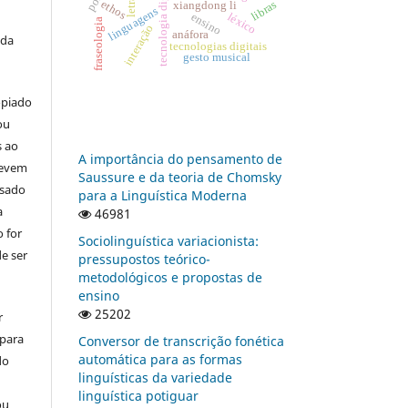
tecnologia digital
ethos
libras
xiangdong li
linguagens
léxico
ensino
fraseologia
interação
anáfora
 da
tecnologias digitais
gesto musical
opiado
ou
s ao
A importância do pensamento de
devem
Saussure e da teoria de Chomsky
usado
para a Linguística Moderna
a
46981
 for
Sociolinguística variacionista:
e ser
pressupostos teórico-
metodológicos e propostas de
ensino
25202
r
 para
Conversor de transcrição fonética
automática para as formas
do
linguísticas da variedade
linguística potiguar
ou