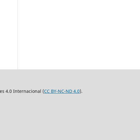
 4.0 Internacional (
CC BY-NC-ND 4.0
).