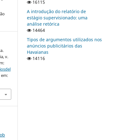
16115
A introdução do relatório de
ção
estágio supervisionado: uma
análise retórica
14464
Tipos de argumentos utilizados nos
anúncios publicitários das
a.
Havaianas
a, v.
14116
em:
iosdel
o em:
sob