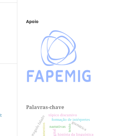
Apoio
:
Palavras-chave
a
-
tópico discursivo
português falado
formação de intérpretes
gramática
letramentos
texto
narrativas
história da linguística