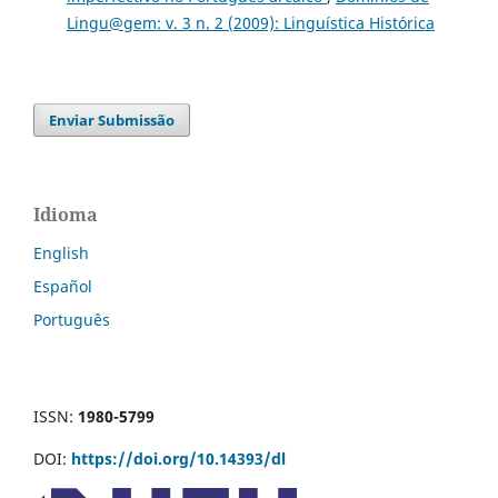
10.61389/sociodialeto.v15i43.8188
Lingu@gem: v. 3 n. 2 (2009): Linguística Histórica
Enviar Submissão
Idioma
English
Español
Português
ISSN:
1980-5799
DOI:
https://doi.org/10.14393/dl