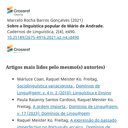
Marcelo Rocha Barros Gonçalves
(2021)
Sobre a linguística popular de Mário de Andrade.
Cadernos de Linguística, 2(4), e490.
10.25189/2675-4916.2021.v2.n4.id490
Marcelo Rocha Barros Gonçalves
(2021)
A Linguística Popular e a Historiografia Linguística.
Artigos mais lidos pelo mesmo(s) autor(es)
Revista da ABRALIN, 609.
10.25189/rabralin.v20i3.1972
Márluce Coan, Raquel Meister Ko. Freitag,
Sociolinguística variacionista
,
Domínios de
Lingu@gem: v. 4 n. 2 (2010): Linguística e Ensino
Lidiane de Carvalho Alves, Maridelma Laperuta-Martins
Paula Raianny Santos Cardoso, Raquel Meister Ko.
(2025)
Freitag,
A ordem importa
,
Domínios de Lingu@gem:
FALARES TRANSFRONTEIRIÇOS: O SILENCIAMENTO
v. 17 (2023): Domínios de Lingu@gem
OCASIONADO PELO PRECONCEITO LINGUÍSTICO EM UM
Raquel Meister Ko. Freitag,
A expressão do passado
ALUNO BRASIGUAIO.
WEB REVISTA SOCIODIALETO,
15(43), 1.
imperfectivo no Português arcaico
,
Domínios de