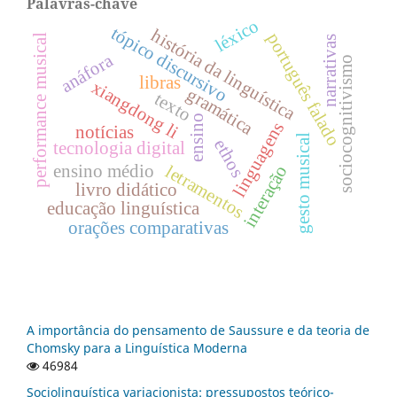
Palavras-chave
léxico
tópico discursivo
história da linguística
português falado
performance musical
narrativas
anáfora
sociocognitivismo
libras
xiangdong li
gramática
texto
ensino
linguagens
notícias
gesto musical
ethos
tecnologia digital
letramentos
ensino médio
interação
livro didático
educação linguística
orações comparativas
A importância do pensamento de Saussure e da teoria de
Chomsky para a Linguística Moderna
46984
Sociolinguística variacionista: pressupostos teórico-