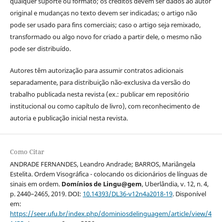
qualquer suporte ou formato; os créditos devem ser dados ao autor
original e mudanças no texto devem ser indicadas; o artigo não
pode ser usado para fins comerciais; caso o artigo seja remixado,
transformado ou algo novo for criado a partir dele, o mesmo não
pode ser distribuído.
Autores têm autorização para assumir contratos adicionais
separadamente, para distribuição não-exclusiva da versão do
trabalho publicada nesta revista (ex.: publicar em repositório
institucional ou como capítulo de livro), com reconhecimento de
autoria e publicação inicial nesta revista.
Como Citar
ANDRADE FERNANDES, Leandro Andrade; BARROS, Mariângela
Estelita. Ordem Visográfica - colocando os dicionários de línguas de
sinais em ordem.
Domínios de Lingu@gem
, Uberlândia, v. 12, n. 4,
p. 2440–2465, 2019. DOI:
10.14393/DL36-v12n4a2018-19
. Disponível
em:
https://seer.ufu.br/index.php/dominiosdelinguagem/article/view/4