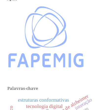
Palavras-chave
doença de alzheimer
interação
estruturas conformativas
tecnologia digital