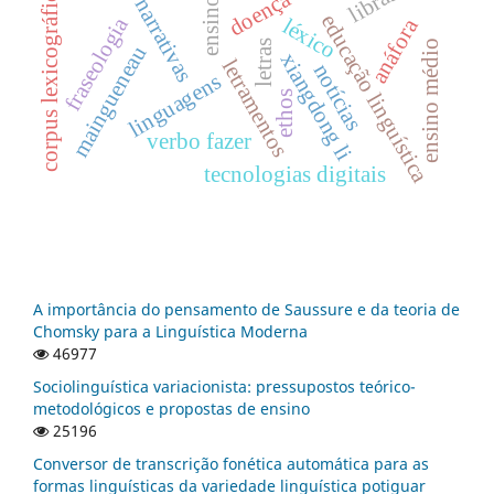
corpus lexicográfico
libras
narrativas
ensino
educação linguística
fraseologia
léxico
anáfora
letras
ensino médio
maingueneau
xiangdong li
letramentos
notícias
linguagens
ethos
verbo fazer
tecnologias digitais
A importância do pensamento de Saussure e da teoria de
Chomsky para a Linguística Moderna
46977
Sociolinguística variacionista: pressupostos teórico-
metodológicos e propostas de ensino
25196
Conversor de transcrição fonética automática para as
formas linguísticas da variedade linguística potiguar