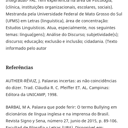
Integradas- FAI. Tem experiência na área de Psicologia,
(clínica, instituições organizacionais, escolares, sociais).
Mestranda pela Universidade Federal de Mato Grosso do Sul
(UFMS) em Letras (linguística), área de concentração:
Estudos Linguísticos. Atua, especialmente, nos seguintes
temas: língua(gens); Análise do Discurso; subjetividade(s);
discurso; educação; exclusão e inclusão; cidadania. (Texto
informado pelo autor
Referências
AUTHIER-RÉVUZ, J. Palavras incertas: as não coincidências
do dizer. Trad. Cláudia R. C. Pfeiffer ET. AL. Campinas:
Editora da UNICAMP, 1998.
BARBAI, M A. Palavra que pode ferir: O termo Bullying em
dicionários de língua inglesa e na imprensa do Brasil.
Revista Signo y Sena, número 27, junio de 2015, p. 89-106.
Facultad de Filosofia y Letras (UBA). Disponível em: