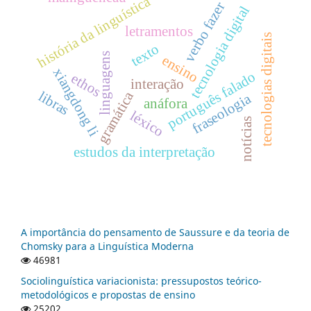
história da linguística
verbo fazer
tecnologia digital
letramentos
tecnologias digitais
texto
linguagens
ensino
xiangdong li
português falado
ethos
interação
libras
gramática
fraseologia
anáfora
léxico
notícias
estudos da interpretação
A importância do pensamento de Saussure e da teoria de
Chomsky para a Linguística Moderna
46981
Sociolinguística variacionista: pressupostos teórico-
metodológicos e propostas de ensino
25202