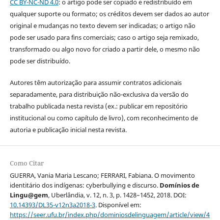
CC BY-NC-ND 4.0
: o artigo pode ser copiado e redistribuído em
qualquer suporte ou formato; os créditos devem ser dados ao autor
original e mudanças no texto devem ser indicadas; o artigo não
pode ser usado para fins comerciais; caso o artigo seja remixado,
transformado ou algo novo for criado a partir dele, o mesmo não
pode ser distribuído.
Autores têm autorização para assumir contratos adicionais
separadamente, para distribuição não-exclusiva da versão do
trabalho publicada nesta revista (ex.: publicar em repositório
institucional ou como capítulo de livro), com reconhecimento de
autoria e publicação inicial nesta revista.
Como Citar
GUERRA, Vania Maria Lescano; FERRARI, Fabiana. O movimento
identitário dos indígenas: cyberbullying e discurso.
Domínios de
Lingu@gem
, Uberlândia, v. 12, n. 3, p. 1428–1452, 2018. DOI:
10.14393/DL35-v12n3a2018-3
. Disponível em:
https://seer.ufu.br/index.php/dominiosdelinguagem/article/view/4