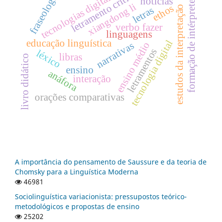
letramento crítico
fraseologia
tecnologias digitais
formação de intérpretes
notícias
xiangdong li
ethos
estudos da interpretação
letras
verbo fazer
linguagens
educação linguística
tecnologia digital
ensino médio
narrativas
letramentos
léxico
libras
livro didático
ensino
anáfora
interação
orações comparativas
A importância do pensamento de Saussure e da teoria de
Chomsky para a Linguística Moderna
46981
Sociolinguística variacionista: pressupostos teórico-
metodológicos e propostas de ensino
25202