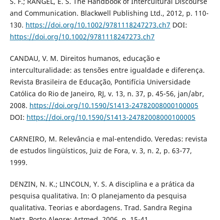
S. F.; RANGEL, E. S. The Handbook of Intercultural Discourse
and Communication. Blackwell Publishing Ltd., 2012, p. 110-
130.
https://doi.org/10.1002/9781118247273.ch7
DOI:
https://doi.org/10.1002/9781118247273.ch7
CANDAU, V. M. Direitos humanos, educação e
interculturalidade: as tensões entre igualdade e diferença.
Revista Brasileira de Educação, Pontifícia Universidade
Católica do Rio de Janeiro, RJ, v. 13, n. 37, p. 45-56, jan/abr,
2008.
https://doi.org/10.1590/S1413-24782008000100005
DOI:
https://doi.org/10.1590/S1413-24782008000100005
CARNEIRO, M. Relevância e mal-entendido. Veredas: revista
de estudos lingüísticos, Juiz de Fora, v. 3, n. 2, p. 63-77,
1999.
DENZIN, N. K.; LINCOLN, Y. S. A disciplina e a prática da
pesquisa qualitativa. In: O planejamento da pesquisa
qualitativa. Teorias e abordagens. Trad. Sandra Regina
Netz. Porto Alegre: Artmed, 2006, p. 15-41.