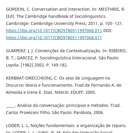
GORDON, C. Conversation and interaction. In: MESTHRIE, R.
(Ed). The Cambridge handbook of Sociolinguistics.
Cambridge: Cambridge University Press, 2011, p. 105- 121.
https://doi.org/10.1017/CBO9780511997068.011
DOI:
https://doi.org/10.1017/CBO9780511997068.011
GUMPERZ. J. J. Convenções de Contextualização. In: RIBEIRO,
B. T.; GARCEZ, P. Sociolinguística Interacional. São Paulo:
Loyola. [1982] 2002. P. 149-182.
KERBRAT-ORECCHIONI, C. Os atos de Linguagem no
Discurso: teoria e funcionamento. Trad.de Fernando A. de
Almeida e Irene E. Dias. Niterói: EDUFF, 2005.
_____. Análise da conversação: princípios e métodos. Trad.
Carlos Provezani Filho. São Paulo: Parábola, 2006.
LODER, L. L. Noções fundamentais: a organização de reparo.
In: LODER, L. L.; JUNG, N. M. Fala-Em-Interação Social: