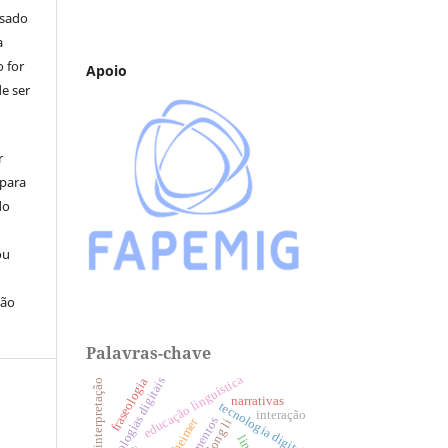
usado
a
 for
Apoio
e ser
r
 para
do
ou
ção
Palavras-chave
educação linguística
tecnologias digitais
fraseologia
estudos da interpretação
narrativas
tecnologia digital
interação
letramentos