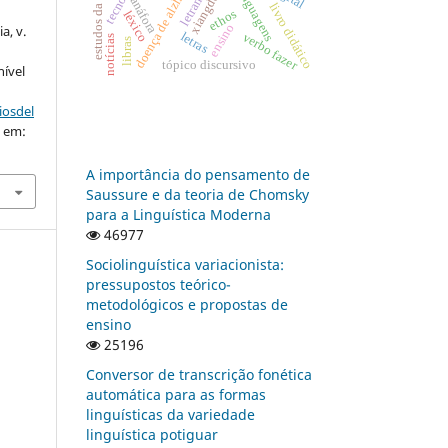
doença de alzheimer
xiangdong li
linguagens
anáfora
livro didático
ethos
léxico
ensino
a, v.
letras
verbo fazer
notícias
libras
tópico discursivo
nível
iosdel
o em:
A importância do pensamento de
Saussure e da teoria de Chomsky
para a Linguística Moderna
46977
Sociolinguística variacionista:
pressupostos teórico-
metodológicos e propostas de
ensino
25196
Conversor de transcrição fonética
automática para as formas
linguísticas da variedade
linguística potiguar