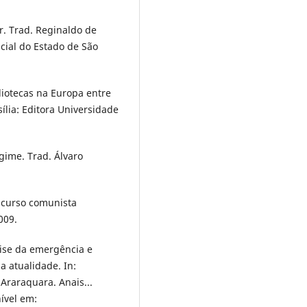
or. Trad. Reginaldo de
cial do Estado de São
bliotecas na Europa entre
sília: Editora Universidade
egime. Trad. Álvaro
iscurso comunista
009.
lise da emergência e
a atualidade. In:
raraquara. Anais...
ível em: