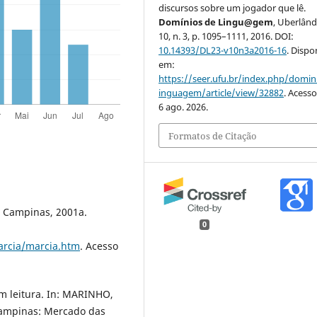
discursos sobre um jogador que lê.
Domínios de Lingu@gem
, Uberlândi
10, n. 3, p. 1095–1111, 2016. DOI:
10.14393/DL23-v10n3a2016-16
. Dispo
em:
https://seer.ufu.br/index.php/domin
inguagem/article/view/32882
. Acess
6 ago. 2026.
Formatos de Citação
, Campinas, 2001a.
0
arcia/marcia.htm
. Acesso
em leitura. In: MARINHO,
 Campinas: Mercado das