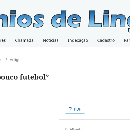
res
Chamada
Notícias
Indexação
Cadastro
Pa
co
/
Artigos
pouco futebol”
PDF
Publicado