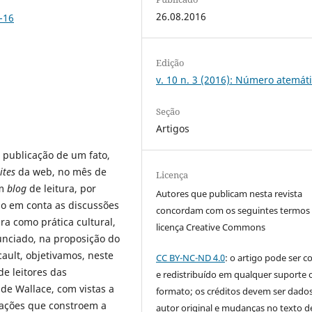
26.08.2016
-16
Edição
v. 10 n. 3 (2016): Número atemát
Seção
Artigos
 publicação de um fato,
sites
da web, no mês de
Licença
um
blog
de leitura, por
Autores que publicam nesta revista
do em conta as discussões
concordam com os seguintes termos
ra como prática cultural,
licença Creative Commons
unciado, na proposição do
ault, objetivamos, neste
CC BY-NC-ND 4.0
: o artigo pode ser c
de leitores das
e redistribuído em qualquer suporte 
de Wallace, com vistas a
formato; os créditos devem ser dado
tações que constroem a
autor original e mudanças no texto 