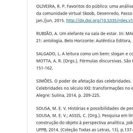
OLIVEIRA, R. P. Favoritos do público: uma análise
da comunidade virtual Skoob, Desenredo, Passo F
jan./jun. 2015.
http://dx.doi.org/10.5335/rdes.v
RUBIÃO, A. Um elefante na sala de estar. In: MAC
21: antologia. Belo Horizonte: Autêntica Editora,
SALGADO, L. A leitura como um bem: slogan e con
MOTTA, A. R. (Orgs.). Fórmulas discursivas. São 
151-162.
SIMÕES. O poder de afetação das celebridades. I
Celebridades no século XXI: transformações no e
Alegre: Sulina, 2014, p. 209-225.
SOUSA, M. E. V. Histórias e possibilidades de pes
SOUSA, M. E. V.; ASSIS, C. (Org.). Pesquisa em l
construção do objeto à perspectiva analítica. Joã
UFPB, 2014. (Coleção Todas as Letras, 13), p.137