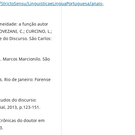
StrictoSensu/LinguisticaeLinguaPortuguesa/anais-
neidade: a função autor
IOVEZANI, C.; CURCINO, L.;
 do Discurso. São Carlos:
. Marcos Marcionilo. São
s. Rio de Janeiro: Forense
studos do discurso:
ial, 2013, p.123-151.
s crônicas do doutor em
3.