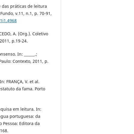
 das práticas de leitura
undo, v.11, n.1, p. 70-91,
11i1.4968
EDO, A. (Org.). Coletivo
 2011, p.19-24.
senso. In: ______.;
Paulo: Contexto, 2011, p.
n: FRANÇA, V. et al.
statuto da fama. Porto
quisa em leitura. In:
íngua portuguesa: da
o Pessoa: Editora da
-168.