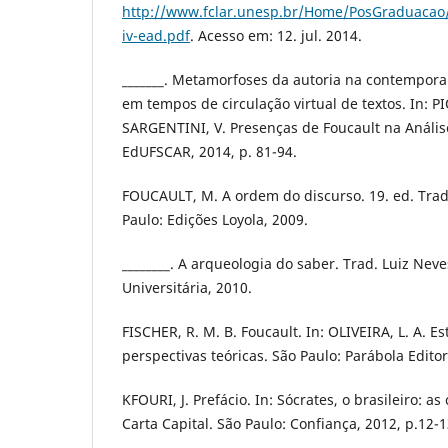
http://www.fclar.unesp.br/Home/PosGraduacao/
iv-ead.pdf
. Acesso em: 12. jul. 2014.
_______. Metamorfoses da autoria na contempora
em tempos de circulação virtual de textos. In: P
SARGENTINI, V. Presenças de Foucault na Análise
EdUFSCAR, 2014, p. 81-94.
FOUCAULT, M. A ordem do discurso. 19. ed. Trad
Paulo: Edições Loyola, 2009.
________. A arqueologia do saber. Trad. Luiz Neve
Universitária, 2010.
FISCHER, R. M. B. Foucault. In: OLIVEIRA, L. A. E
perspectivas teóricas. São Paulo: Parábola Editor
KFOURI, J. Prefácio. In: Sócrates, o brasileiro: a
Carta Capital. São Paulo: Confiança, 2012, p.12-1