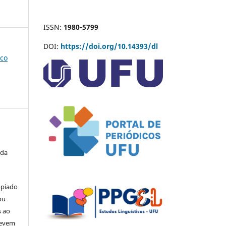
ISSN:
1980-5799
DOI:
https://doi.org/10.14393/dl
ico
 da
opiado
ou
s ao
devem