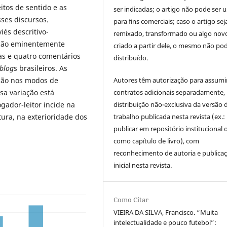
itos de sentido e as
ser indicadas; o artigo não pode ser 
ses discursos.
para fins comerciais; caso o artigo sej
és descritivo-
remixado, transformado ou algo novo
eção eminentemente
criado a partir dele, o mesmo não pod
as e quatro comentários
distribuído.
 blog
s brasileiros. As
ção nos modos de
Autores têm autorização para assumi
sa variação está
contratos adicionais separadamente,
ogador-leitor incide na
distribuição não-exclusiva da versão 
tura, na exterioridade dos
trabalho publicada nesta revista (ex.:
publicar em repositório institucional 
como capítulo de livro), com
reconhecimento de autoria e publica
inicial nesta revista.
Como Citar
VIEIRA DA SILVA, Francisco. “Muita
intelectualidade e pouco futebol”: