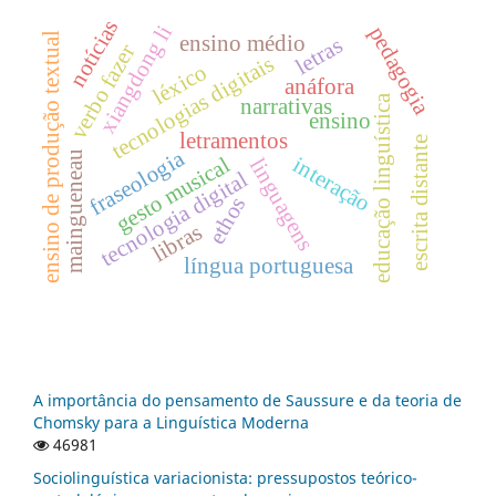
notícias
xiangdong li
pedagogia
ensino de produção textual
ensino médio
letras
verbo fazer
tecnologias digitais
léxico
anáfora
educação linguística
narrativas
ensino
letramentos
escrita distante
fraseologia
maingueneau
gesto musical
interação
linguagens
tecnologia digital
ethos
libras
língua portuguesa
A importância do pensamento de Saussure e da teoria de
Chomsky para a Linguística Moderna
46981
Sociolinguística variacionista: pressupostos teórico-