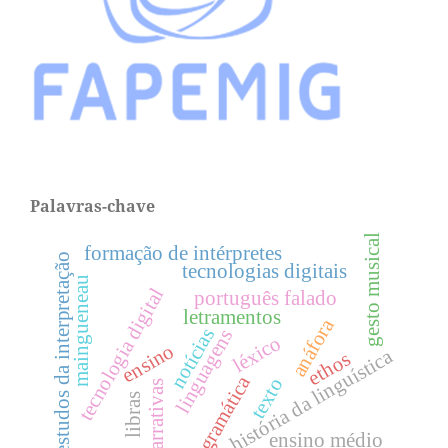
Palavras-chave
gesto musical
formação de intérpretes
estudos da interpretação
tecnologias digitais
maingueneau
tecnologia digital
português falado
letramentos
anáfora
notícias
linguagens
léxico
ensino
história da linguística
ethos
gramática
texto
narrativas
libras
ensino médio