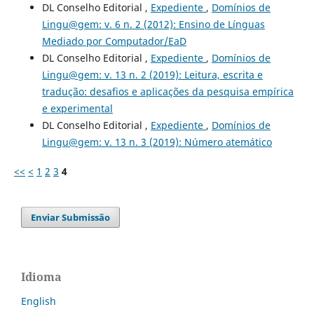
DL Conselho Editorial ,
Expediente
,
Domínios de
Lingu@gem: v. 6 n. 2 (2012): Ensino de Línguas
Mediado por Computador/EaD
DL Conselho Editorial ,
Expediente
,
Domínios de
Lingu@gem: v. 13 n. 2 (2019): Leitura, escrita e
tradução: desafios e aplicações da pesquisa empírica
e experimental
DL Conselho Editorial ,
Expediente
,
Domínios de
Lingu@gem: v. 13 n. 3 (2019): Número atemático
<<
<
1
2
3
4
Enviar Submissão
Idioma
English