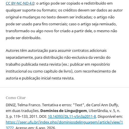
CC BY-NC-ND 4.0
: o artigo pode ser copiado e redistribuído em
qualquer suporte ou formato; os créditos devem ser dados ao autor
original e mudanças no texto devem ser indicadas; o artigo não
pode ser usado para fins comerciais; caso o artigo seja remixado,
transformado ou algo novo for criado a partir dele, o mesmo não
pode ser distribuído.
Autores têm autorização para assumir contratos adicionais
separadamente, para distribuição não-exclusiva da versão do
trabalho publicada nesta revista (ex.: publicar em repositório
institucional ou como capítulo de livro), com reconhecimento de
autoria e publicação inicial nesta revista.
Como Citar
DINIZ, Telma Franco. Tentativa e erros: "Text", de Carol Ann Duffy,
em duas traduções.
Domínios de Lingu@gem
, Uberlândia, v. 5, n.
3, p. 119–133, 2011. DOI:
10.14393/DL11-v5n3a2011-8
. Disponível em:
https://seer.ufu.br/index.php/dominiosdelinguagem/article/view/1
3772
. Acesso em: 6 ago. 2026.