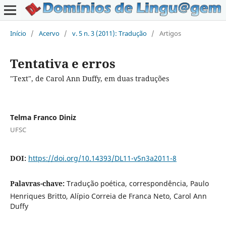
Início
/
Acervo
/
v. 5 n. 3 (2011): Tradução
/
Artigos
Tentativa e erros
"Text", de Carol Ann Duffy, em duas traduções
Telma Franco Diniz
UFSC
DOI:
https://doi.org/10.14393/DL11-v5n3a2011-8
Palavras-chave:
Tradução poética, correspondência, Paulo
Henriques Britto, Alípio Correia de Franca Neto, Carol Ann
Duffy