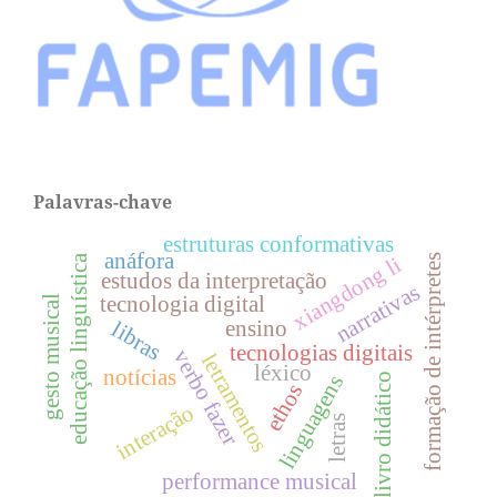
Palavras-chave
estruturas conformativas
anáfora
xiangdong li
formação de intérpretes
educação linguística
estudos da interpretação
narrativas
tecnologia digital
gesto musical
ensino
libras
tecnologias digitais
verbo fazer
letramentos
léxico
notícias
linguagens
livro didático
ethos
interação
letras
performance musical