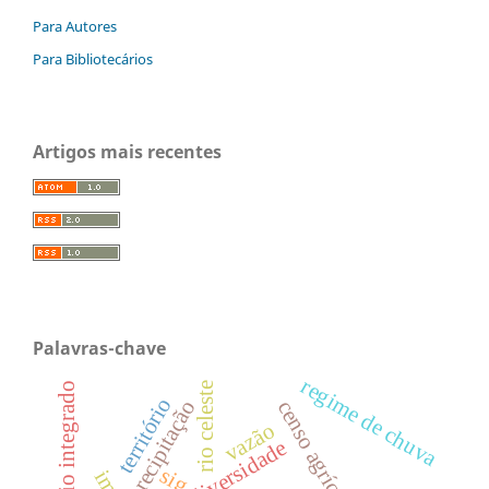
Para Autores
Para Bibliotecários
Artigos mais recentes
Palavras-chave
regime de chuva
ensino médio integrado
rio celeste
território
precipitação
censo agrícola
vazão
biodiversidade
sig