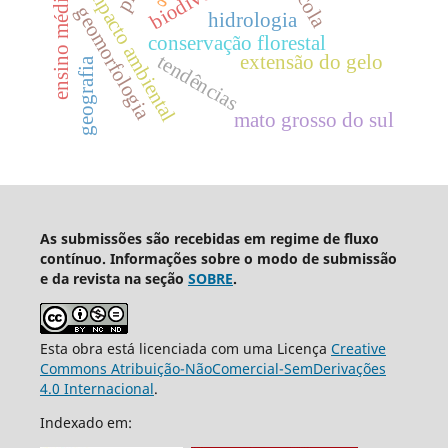
impacto ambiental
geomorfologia
hidrologia
conservação florestal
tendências
extensão do gelo
geografia
mato grosso do sul
As submissões são recebidas em regime de fluxo
contínuo. Informações sobre o modo de submissão
e da revista na seção
SOBRE
.
Esta obra está licenciada com uma Licença
Creative
Commons Atribuição-NãoComercial-SemDerivações
4.0 Internacional
.
Indexado em: