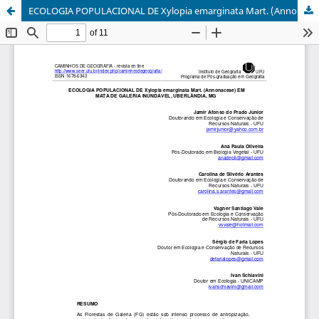
ECOLOGIA POPULACIONAL DE Xylopia emarginata Mart. (Annonaceae) EM MATA DE GALERIA INUNDÁVEL, UBERLÂNDIA, MG