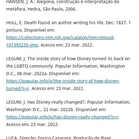
HANSEN, J. A.: Alegoria, construção e interpretação da
metáfora, Hedra, São Paulo, 2006.
HULL, E. Death found an author writing his life. Dec. 1827. 1
pintura. Disponível em:
https://collections.nlm.nih.gov/catalog/nlm:nlmuid-
101393235-img
. Acesso em: 23 mar. 2022.
LEGUM, J. The inside story of how Disney turned its back on
the LGBTQ community. Popular Information, Washington
D.C., 08 mar. 2022a. Disponível em:
https://popular.info/p/the-inside-story-of-how-disney-
turned?s=r
. Acesso em: 23 mar. 2022.
LEGUM, J. Has Disney really changed?. Popular Information,
Washington D.C., 22 mar. 2022b. Disponível em:
https://popular.info/p/has-disney-really-changed?s=r
.
Acesso em: 23 mar. 2022.
LUCA. Direção: Enrico Casarosa. Produção de Pixar