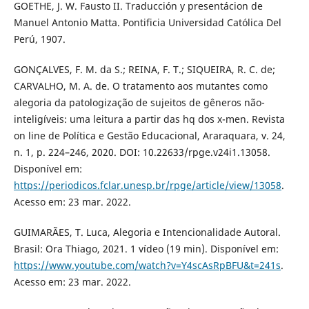
GOETHE, J. W. Fausto II. Traducción y presentácion de
Manuel Antonio Matta. Pontificia Universidad Católica Del
Perú, 1907.
GONÇALVES, F. M. da S.; REINA, F. T.; SIQUEIRA, R. C. de;
CARVALHO, M. A. de. O tratamento aos mutantes como
alegoria da patologização de sujeitos de gêneros não-
inteligíveis: uma leitura a partir das hq dos x-men. Revista
on line de Política e Gestão Educacional, Araraquara, v. 24,
n. 1, p. 224–246, 2020. DOI: 10.22633/rpge.v24i1.13058.
Disponível em:
https://periodicos.fclar.unesp.br/rpge/article/view/13058
.
Acesso em: 23 mar. 2022.
GUIMARÃES, T. Luca, Alegoria e Intencionalidade Autoral.
Brasil: Ora Thiago, 2021. 1 vídeo (19 min). Disponível em:
https://www.youtube.com/watch?v=Y4scAsRpBFU&t=241s
.
Acesso em: 23 mar. 2022.