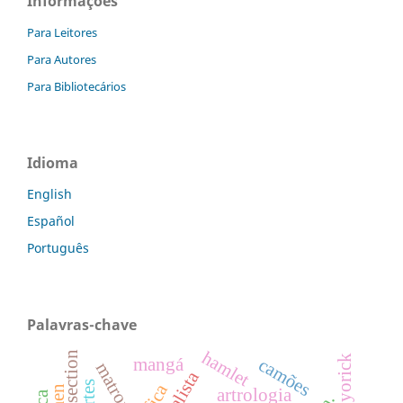
Informações
Para Leitores
Para Autores
Para Bibliotecários
Idioma
English
Español
Português
Palavras-chave
hamlet
intersection
camões
mangá
matrona
artrologia