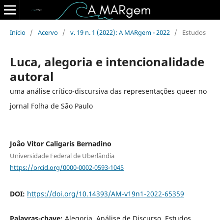
Início
/
Acervo
/
v. 19 n. 1 (2022): A MARgem - 2022
/
Estudos
Luca, alegoria e intencionalidade
autoral
uma análise crítico-discursiva das representações queer no
jornal Folha de São Paulo
João Vitor Caligaris Bernadino
Universidade Federal de Uberlândia
https://orcid.org/0000-0002-0593-1045
DOI:
https://doi.org/10.14393/AM-v19n1-2022-65359
Palavras-chave:
Alegoria, Análise de Discurso, Estudos