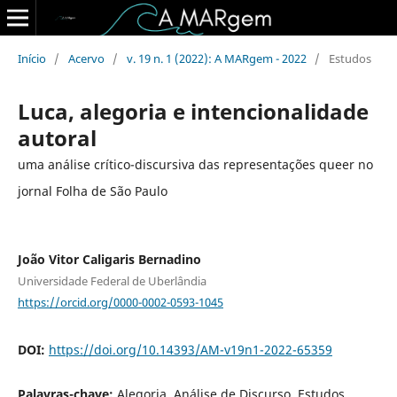
Início
/
Acervo
/
v. 19 n. 1 (2022): A MARgem - 2022
/
Estudos
Luca, alegoria e intencionalidade
autoral
uma análise crítico-discursiva das representações queer no
jornal Folha de São Paulo
João Vitor Caligaris Bernadino
Universidade Federal de Uberlândia
https://orcid.org/0000-0002-0593-1045
DOI:
https://doi.org/10.14393/AM-v19n1-2022-65359
Palavras-chave:
Alegoria, Análise de Discurso, Estudos