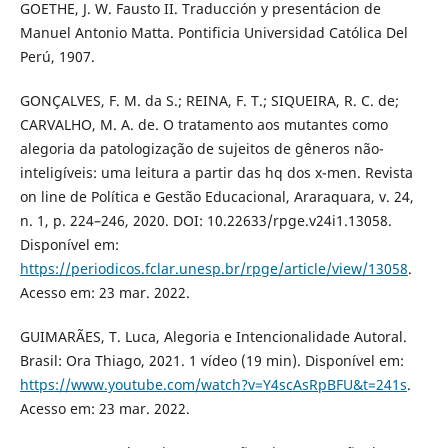
GOETHE, J. W. Fausto II. Traducción y presentácion de
Manuel Antonio Matta. Pontificia Universidad Católica Del
Perú, 1907.
GONÇALVES, F. M. da S.; REINA, F. T.; SIQUEIRA, R. C. de;
CARVALHO, M. A. de. O tratamento aos mutantes como
alegoria da patologização de sujeitos de gêneros não-
inteligíveis: uma leitura a partir das hq dos x-men. Revista
on line de Política e Gestão Educacional, Araraquara, v. 24,
n. 1, p. 224–246, 2020. DOI: 10.22633/rpge.v24i1.13058.
Disponível em:
https://periodicos.fclar.unesp.br/rpge/article/view/13058
.
Acesso em: 23 mar. 2022.
GUIMARÃES, T. Luca, Alegoria e Intencionalidade Autoral.
Brasil: Ora Thiago, 2021. 1 vídeo (19 min). Disponível em:
https://www.youtube.com/watch?v=Y4scAsRpBFU&t=241s
.
Acesso em: 23 mar. 2022.