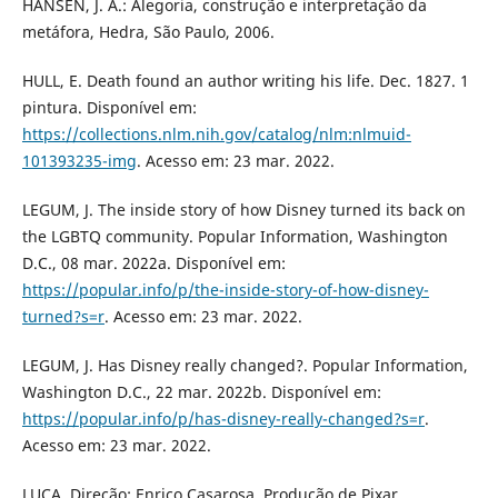
HANSEN, J. A.: Alegoria, construção e interpretação da
metáfora, Hedra, São Paulo, 2006.
HULL, E. Death found an author writing his life. Dec. 1827. 1
pintura. Disponível em:
https://collections.nlm.nih.gov/catalog/nlm:nlmuid-
101393235-img
. Acesso em: 23 mar. 2022.
LEGUM, J. The inside story of how Disney turned its back on
the LGBTQ community. Popular Information, Washington
D.C., 08 mar. 2022a. Disponível em:
https://popular.info/p/the-inside-story-of-how-disney-
turned?s=r
. Acesso em: 23 mar. 2022.
LEGUM, J. Has Disney really changed?. Popular Information,
Washington D.C., 22 mar. 2022b. Disponível em:
https://popular.info/p/has-disney-really-changed?s=r
.
Acesso em: 23 mar. 2022.
LUCA. Direção: Enrico Casarosa. Produção de Pixar