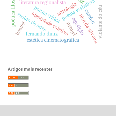
poética filosófica.
cor
poema verbalista
literatura regionalista
artrologia
poesia crítica
violante do céu
camões
identidade coletiva.
ensino de artes
nise da silveira
repetição
hamlet
mangá
fernando diniz
estética cinematográfica
Artigos mais recentes