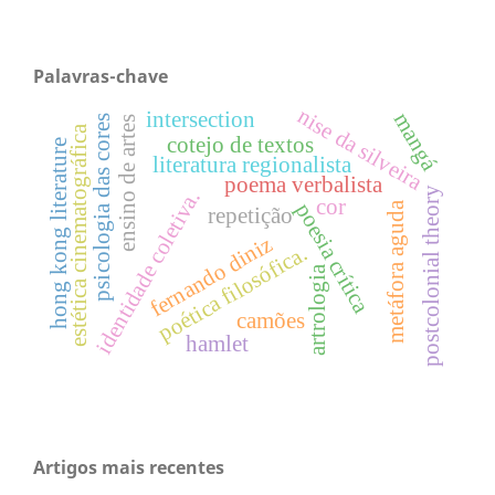
Palavras-chave
nise da silveira
intersection
mangá
psicologia das cores
ensino de artes
estética cinematográfica
cotejo de textos
hong kong literature
literatura regionalista
poema verbalista
postcolonial theory
identidade coletiva.
cor
poesia crítica
metáfora aguda
repetição
fernando diniz
poética filosófica.
artrologia
camões
hamlet
Artigos mais recentes