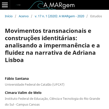
Início
/
Acervo
/
v. 17 n. 1 (2020): A MARgem - 2020
/
Estudos
Movimentos transnacionais e
construções identitárias:
analisando a impermanência e a
fluidez na narrativa de Adriana
Lisboa
Fábio Santana
Universidade Federal de Catalão (UFCAT)
Cimara Valim de Melo
Instituto Federal de Educação, Ciência e Tecnologia do Rio Grande
do Sul - Campus Canoas