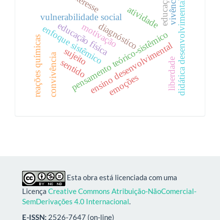
interesse
educação
vivência
didática desenvolvimental
atividade
vulnerabilidade social
educação física
diagnóstico
motivação
enfoque sistêmico
pensamento teórico-sistêmico
reações químicas
ensino desenvolvimental
sujeito
convivência
liberdade
sentido
emoções
Esta obra está licenciada com uma
Licença
Creative Commons Atribuição-NãoComercial-
SemDerivações 4.0 Internacional
.
E-ISSN:
2526-7647 (on-line)