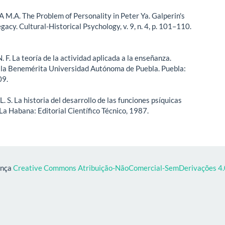
.A. The Problem of Personality in Peter Ya. Galperin's
egacy. Cultural-Historical Psychology, v. 9, n. 4, p. 101–110.
 F. La teoría de la actividad aplicada a la enseñanza.
e la Benemérita Universidad Autónoma de Puebla. Puebla:
09.
 S. La historia del desarrollo de las funciones psíquicas
La Habana: Editorial Científico Técnico, 1987.
ença
Creative Commons Atribuição-NãoComercial-SemDerivações 4.0