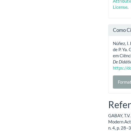
Attribut
License
.
Como Ci
Núñez, I. 
de P. Ya.
em Ciênci
De Didáti
https://
Format
Refer
GABAY, T.V.
Modern Acti
n. 4, p. 28–