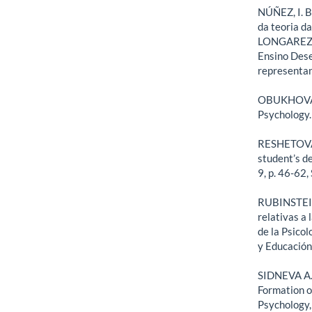
NÚÑEZ, I. B.
da teoria d
LONGAREZI,
Ensino Dese
representan
OBUKHOVA L.
Psychology. 
RESHETOVA, 
student’s d
9, p. 46-62,
RUBINSTEIN,
relativas a 
de la Psico
y Educación
SIDNEVA A.N
Formation o
Psychology, 