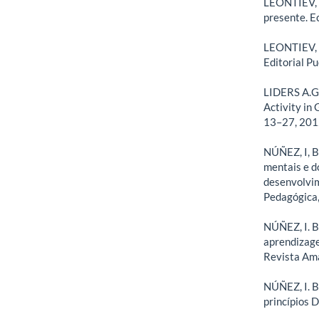
LEONTIEV, A
presente. Ec
LEONTIEV, A
Editorial P
LIDERS A.G.
Activity in 
13–27, 201
NÚÑEZ, I, B
mentais e do
desenvolvim
Pedagógica, v
NÚÑEZ, I. B,
aprendizagem
Revista Ama
NÚÑEZ, I. B
princípios D