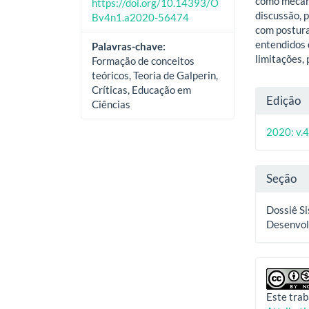
como mecani
https://doi.org/10.14393/O
discussão, 
Bv4n1.a2020-56474
com postura
entendidos 
Palavras-chave:
limitações, 
Formação de conceitos
teóricos, Teoria de Galperin,
Críticas, Educação em
Deta
Edição
Ciências
do
2020: v.4
artig
Seção
Dossiê Si
Desenvol
Este trab