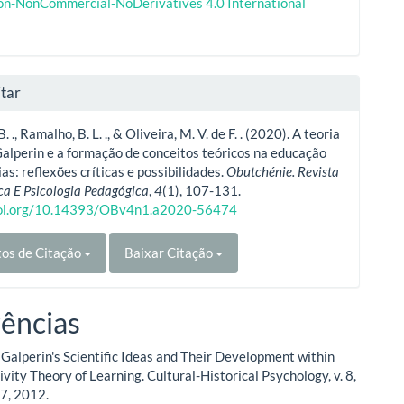
ion-NonCommercial-NoDerivatives 4.0 International
tar
B. ., Ramalho, B. L. ., & Oliveira, M. V. de F. . (2020). A teoria
 Galperin e a formação de conceitos teóricos na educação
as: reflexões críticas e possibilidades.
Obutchénie. Revista
ca E Psicologia Pedagógica
,
4
(1), 107-131.
doi.org/10.14393/OBv4n1.a2020-56474
os de Citação
Baixar Citação
ências
 Galperin's Scientific Ideas and Their Development within
vity Theory of Learning. Cultural-Historical Psychology, v. 8,
37, 2012.