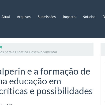
Atual
Arquivos
Submissões
Impacto
Notícias
D
0)
ões para a Didática Desenvolvimental
Galperin e a formação de
 na educação em
críticas e possibilidades