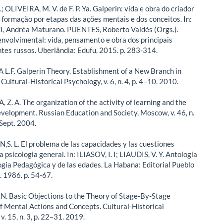
; OLIVEIRA, M. V. de F. P. Ya. Galperin: vida e obra do criador
a formação por etapas das ações mentais e dos conceitos. In:
 Andréa Maturano. PUENTES, Roberto Valdés (Orgs.).
nvolvimental: vida, pensamento e obra dos principais
tes russos. Uberlândia: Edufu, 2015. p. 283-314.
F. Galperin Theory. Establishment of a New Branch in
Cultural-Historical Psychology, v. 6, n. 4, p. 4–10. 2010.
Z. A. The organization of the activity of learning and the
evelopment. Russian Education and Society, Moscow, v. 46, n.
 Sept. 2004.
S. L. El problema de las capacidades y las cuestiones
la psicologia general. In: ILIASOV, I. I; LIAUDIS, V. Y. Antologia
logia Pedagógica y de las edades. La Habana: Editorial Pueblo
. 1986. p. 54-67.
. Basic Objections to the Theory of Stage-By-Stage
f Mental Actions and Concepts. Cultural-Historical
v. 15, n. 3, p. 22–31. 2019.