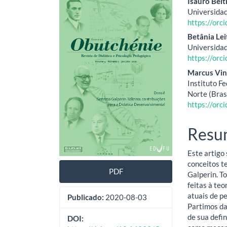
Barra
Cont
Isauro Bel
Universidad
lateral
do
https://or
de
artig
Betânia Le
Universidad
artigos
princ
https://or
Marcus Vini
Instituto F
Norte (Bras
https://or
Resu
Este artigo
conceitos t
PDF
Galperin. T
feitas à te
atuais de p
Publicado:
2020-08-03
Partimos da
de sua defin
DOI: