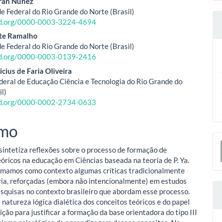
eúdo
trán Núñez
e Federal do Rio Grande do Norte (Brasil)
cid.org/0000-0003-3224-4694
o
ite Ramalho
e Federal do Rio Grande do Norte (Brasil)
ipal
cid.org/0000-0003-0139-2416
cius de Faria Oliveira
ederal de Educação Ciência e Tecnologia do Rio Grande do
il)
cid.org/0000-0002-2734-0633
mo
E
 sintetiza reflexões sobre o processo de formação de
S
eóricos na educação em Ciências baseada na teoria de P. Ya.
omamos como contexto algumas críticas tradicionalmente
oria, reforçadas (embora não intencionalmente) em estudos
esquisas no contexto brasileiro que abordam esse processo.
 natureza lógica dialética dos conceitos teóricos e do papel
ição para justificar a formação da base orientadora do tipo III