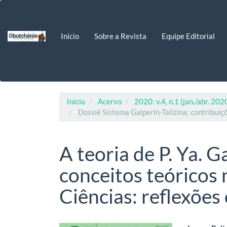
Navegação
Principal
Conteúdo
Início
Sobre a Revista
Equipe Editorial
principal
Barra
Lateral
Início
Acervo
2020: v.4, n.1 (jan./abr. 202
Dossiê Sistema Galperin-Talízina: contribuiç
A teoria de P. Ya. 
conceitos teóricos
Ciências: reflexões 