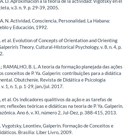
. D. Aproximación a la teoria de la actividad: Vigotsky en el
leta, v.3. n. 9. p. 29-39, 2005.
. N. Actividad, Consciencia, Personalidad. La Habana:
ueblo y Educación, 1992.
 et al. Evolution of Concepts of Orientation and Orienting
Galperin's Theory. Cultural-Historical Psychology, v. 8, n. 4, p.
2.
.; RAMALHO, B. L. A teoria da formação planejada das ações
s conceitos de P. Ya. Galperin: contribuições para a didática
ental. Obutchenie. Revista de Didática e Psicologia
. 1, n. 1, p. 1-29, jan./jul. 2017.
 et al. Os indicadores qualitivos da ação e as tarefas de
; reflexões teóricas e didáticas na teoria de P. Ya. Galperin.
zônica. Ano 6, v. XI, número 2, Jul-Dez, p. 388-415, 2013.
. Vygotsky, Leontiev, Galperin. Formação de Conceitos e
idáticos. Brasília: Liber Livro, 2009.