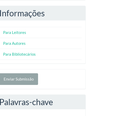
Informações
Para Leitores
Para Autores
Para Bibliotecários
nviar
Enviar Submissão
ubmissão
Palavras-chave