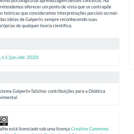
smo psicológico da aprendizagem desses conceitos. Na
pretendemos oferecer um ponto de vista que se contrapõe
s teóricas que consideramos interpretações parciais ou mal-
das ideias de Galperin, sempre reconhecendo suas
próprias de qualquer teoria científica.
lhes
, n.1 (jan./abr. 2020)
o
stema Galperin-Talízina: contribuições para a Didática
vimental
alho está licenciado sob uma licença
Creative Commons