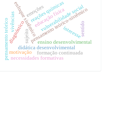
reações químicas
enfoque sistêmico
vulnerabilidade social
emoções
pensamento teórico-sistêmico
educação física
vivências
pensamento teórico
diagnóstico
sentido
interesse
sujeito
ensino desenvolvimental
didática desenvolvimental
motivação
formação continuada
necessidades formativas