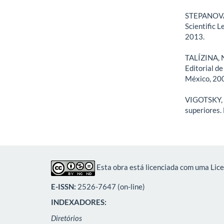
STEPANOVA M
Scientific L
2013.
TALÍZINA, N.
Editorial d
México, 20
VIGOTSKY, L.
superiores. 
Esta obra está licenciada com uma Lic
E-ISSN:
2526-7647 (on-line)
INDEXADORES:
Diretórios