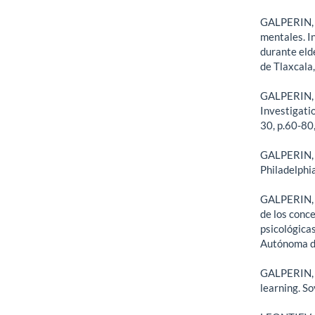
GALPERIN, P
mentales. I
durante eld
de Tlaxcala
GALPERIN, P
Investigatio
30, p.60-80
GALPERIN, P.
Philadelphia
GALPERIN, P
de los conce
psicológicas
Autónoma de
GALPERIN, P
learning. So