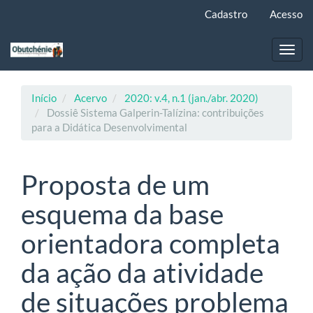
Navegação
Cadastro
Acesso
Principal
Conteúdo
principal
Toggl
Barra
navig
Lateral
Início
Acervo
2020: v.4, n.1 (jan./abr. 2020)
Dossiê Sistema Galperin-Talízina: contribuições
para a Didática Desenvolvimental
Proposta de um
esquema da base
orientadora completa
da ação da atividade
de situações problema