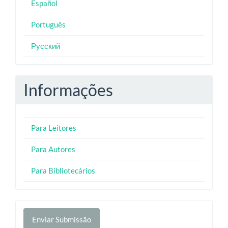
Español
Português
Русский
Informações
Para Leitores
Para Autores
Para Bibliotecários
Enviar
Enviar Submissão
Submissão