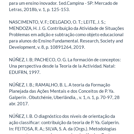
para um ensino inovador. 1ed.Campina - SP: Mercado de
Letras, 2018b, v. 1, p. 125-153.
NASCIMENTO, V. F.; DELGADO, O. T.; LEITE, J. S.;
MENDOZA, H. J. G. Contribuição da Atividade de Situações
Problemas em adição e subtração como objeto educacional
para alunos do Ensino Fundamental. Research, Society and
Development, v. 8, p. 10891264, 2019.
NÚÑEZ, I. B; PACHECO, O. G. La formación de conceptos:
Una perspectiva desde la Teoría de la Actividad. Natal:
EDUFRN, 1997.
NÚÑEZ, I. B.; RAMALHO, B. L. A teoria da Formação
Planejada das Ações Mentais e dos Conceitos de P. Ya.
Galperin . Obutchénie, Uberlândia, , v. 1, n. 1, p. 70-97, 28
abr. 2017.
NÚÑEZ, I. B. O diagnóstico dos níveis de orientação da
ação classificar: contribuição da teoria de P. Ya. Galperin.
In: FEITOSA, R. A.; SILVA, S. A. da (Orgs.). Metodologias