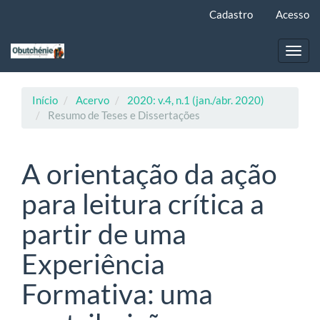
Navegação
Cadastro
Acesso
Principal
Conteúdo
principal
Toggl
Barra
navig
Lateral
Início
Acervo
2020: v.4, n.1 (jan./abr. 2020)
Resumo de Teses e Dissertações
A orientação da ação
para leitura crítica a
partir de uma
Experiência
Formativa: uma