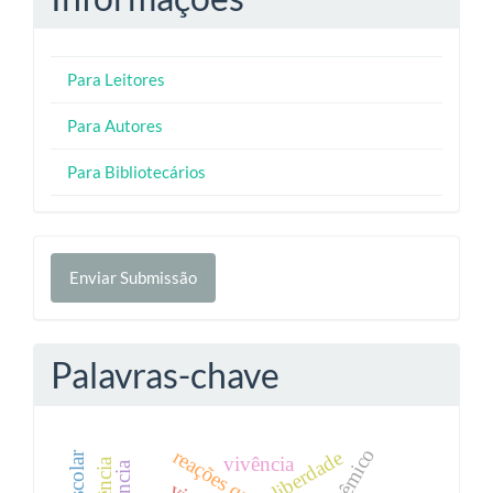
Para Leitores
Para Autores
Para Bibliotecários
Enviar
Enviar Submissão
Submissão
Palavras-chave
reações químicas
liberdade
vivência