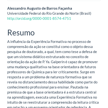
Conteúdo
Alessandro Augusto de Barros Façanha
Universidade Federal do Rio Grande do Norte (Brasil)
do
http://orcid.org/0000-0001-8574-4751
artigo
Resumo
principal
A influência da Experiência Formativa no processo de
compreensão da ação se constitui como o objeto dessa
pesquisa de doutorado, a qual, tem como tese a defesa de
que um sistema didático estruturado no conceito de
orientação da ação de P. Ya. Galperin é capaz de promover
uma mudança qualitativa na base orientadora de futuros
professores de Química para ler criticamente. Surge em
resposta a um problema de natureza formativa que se
revela no distanciamento dessa habilidade como parte do
conhecimento profissional para ensinar. Pautada na
premissa de que a base orientadora é a estrutura central
na aprendizagem, executa uma Experiência Formativa no
intuito de se reestruturar a compreensão da leitura crítica
em relação a um esquema orientador de referência. A