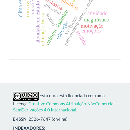
pensamento teórico-sistêmico
clima escolar
convivência
consciência
violência
atividade de estudo
interesse
enfoque sistêmico
atividade
sujeito
educação física
vivências
diagnóstico
educação
motivação
emoções
sentido
Esta obra está licenciada com uma
Licença
Creative Commons Atribuição-NãoComercial-
SemDerivações 4.0 Internacional
.
E-ISSN:
2526-7647 (on-line)
INDEXADORES: