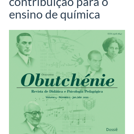
contribuição para o
ensino de química
Barra
lateral
de
artigos