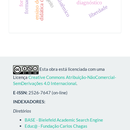
sujeito
diagnóstico
liberdade
Esta obra está licenciada com uma
Licença
Creative Commons Atribuição-NãoComercial-
SemDerivações 4.0 Internacional
.
E-ISSN:
2526-7647 (on-line)
INDEXADORES:
Diretórios
BASE - Bielefeld Academic Search Engine
Educ@ - Fundação Carlos Chagas