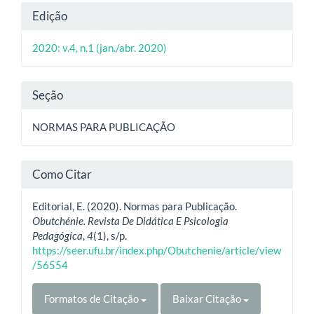
Detalhes
Edição
do
2020: v.4, n.1 (jan./abr. 2020)
artigo
Seção
NORMAS PARA PUBLICAÇÃO
Como Citar
Editorial, E. (2020). Normas para Publicação.
Obutchénie. Revista De Didática E Psicologia
Pedagógica
,
4
(1), s/p.
https://seer.ufu.br/index.php/Obutchenie/article/view
/56554
Formatos de Citação
Baixar Citação