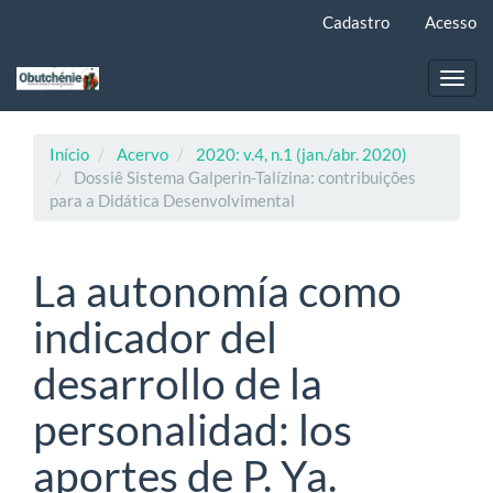
Navegação
Cadastro
Acesso
Principal
Conteúdo
principal
Toggl
Barra
navig
Lateral
Início
Acervo
2020: v.4, n.1 (jan./abr. 2020)
Dossiê Sistema Galperin-Talízina: contribuições
para a Didática Desenvolvimental
La autonomía como
indicador del
desarrollo de la
personalidad: los
aportes de P. Ya.