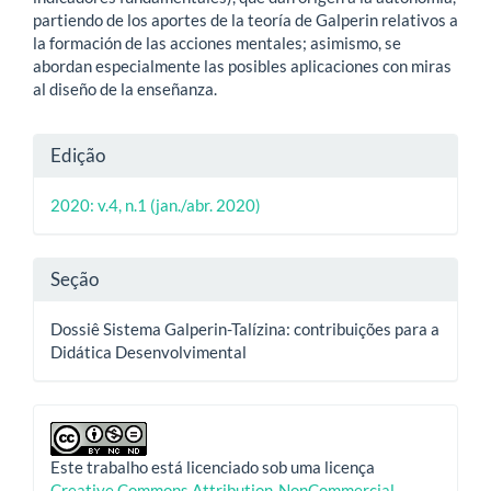
partiendo de los aportes de la teoría de Galperin relativos a
la formación de las acciones mentales; asimismo, se
abordan especialmente las posibles aplicaciones con miras
al diseño de la enseñanza.
Detalhes
Edição
do
2020: v.4, n.1 (jan./abr. 2020)
artigo
Seção
Dossiê Sistema Galperin-Talízina: contribuições para a
Didática Desenvolvimental
Este trabalho está licenciado sob uma licença
Creative Commons Attribution-NonCommercial-