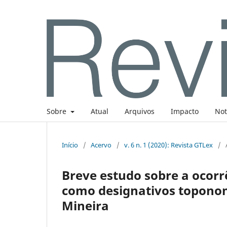
Sobre
Atual
Arquivos
Impacto
Not
Início
/
Acervo
/
v. 6 n. 1 (2020): Revista GTLex
/
Breve estudo sobre a ocorrê
como designativos toponom
Mineira