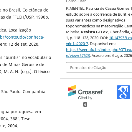
Como Citar
PIMENTEL, Patrícia de Cássia Gomes. 
a no Brasil. Coletânea de
estudo sobre a ocorrência de Buriti e
icas da FFLCH/USP, 1990b.
suas variantes como designativos
toponomásticos na mesorregião Cent
tica. Localização
Mineira.
Revista GTLex
, Uberlândia, v
.br/conteudo/conheca-
1, p. 118–128, 2020. DOI:
10.14393/Lex
v6n1a2020-7
. Disponível em:
 em: 12 de set. 2020.
https://seer.ufu.br/index.php/GTLex/
e/view/57523
. Acesso em: 6 ago. 2026
os “buritis” no vocabulário
 de Minas Gerais e de
Formatos de Citação
 M. A. N. (org.). O léxico
d. São Paulo: Companhia
0
 língua portuguesa em
004. 368f. Tese
te, 2004.