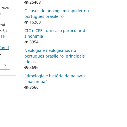
25408
Breve
Os usos do neologismo spoiler no
 de
português brasileiro
16208
ral
CIC e CPF - um caso particular de
. 6, n.
sinonímia
11-
3954
articl
Neologia e neologismos no
.
português brasileiro: principais
ideias
3696
Etimologia e história da palavra
“macumba”
3566