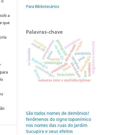
a o
Para Bibliotecários
 sob a
se que
Palavras-chave
oria
patrimônio
zoonímia
antroponímia
percepción
canção
lingüística sensorial
covid-19
sinais-nome
rio das rãs
os lusíadas
gusto
pandemia
perú
fraseologia
memória
ajoujo
fraseología
etimologia
visualidade
identidade
r
nombres
libras
terminologia
léxico
 para
acre
locuciones
do
natureza inter e multidisciplinar
ou
ção
São todos nomes de demônios!
fenômenos do signo toponímico
nos nomes das ruas do Jardim
Sucupira e seus efeitos