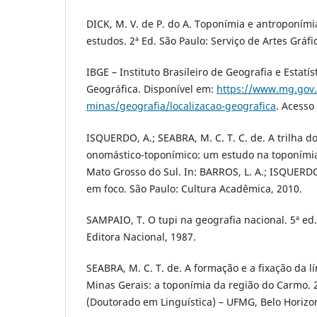
DICK, M. V. de P. do A. Toponímia e antroponími
estudos. 2ª Ed. São Paulo: Serviço de Artes Gráf
IBGE – Instituto Brasileiro de Geografia e Estatís
Geográfica. Disponível em:
https://www.mg.gov
minas/geografia/localizacao-geografica
. Acesso
ISQUERDO, A.; SEABRA, M. C. T. C. de. A trilha d
onomástico-toponímico: um estudo na toponímia
Mato Grosso do Sul. In: BARROS, L. A.; ISQUERDO,
em foco. São Paulo: Cultura Acadêmica, 2010.
SAMPAIO, T. O tupi na geografia nacional. 5ª e
Editora Nacional, 1987.
SEABRA, M. C. T. de. A formação e a fixação da
Minas Gerais: a toponímia da região do Carmo. 2
(Doutorado em Linguística) – UFMG, Belo Horizon