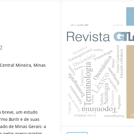
-7
 Central Mineira, Minas
ma breve, um estudo
termo
Buriti
e de suas
ado de Minas Gerais: a
os pelos pressupostos