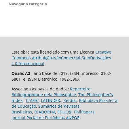
Navegar a categoria
Este obra está licenciado com uma Licença
Creative
Commons Atribuição-NãoComercial-SemDerivações
4.0 Internacional
.
Qualis A2
, ano base de 2019. ISSN Impresso: 0102-
6801 e ISSN Eletrônico: 1982-596X
Associada às bases de dados:
Repertoire
Bibliographique dela Philosophie
,
The Philosopher’s
Index
,
CIAFIC
,
LATINDEX
,
Refdoc
,
Biblioteca Brasileira
de Educação
,
Sumários de Revistas
Brasileiras
,
DIADORIM
,
EDUC@
,
PhilPapers
Journal
,
Portal de Periódicos ANPOF
.