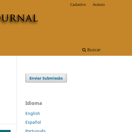
Cadastro
Acesso
Buscar
Enviar Submissão
Idioma
English
Español
Português