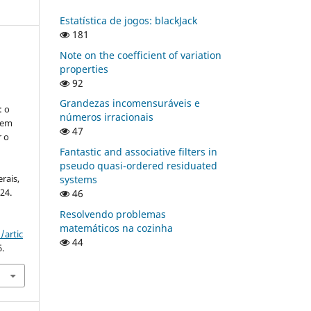
Estatística de jogos: blackJack
181
Note on the coefficient of variation
,
properties
92
Grandezas incomensuráveis e
: o
números irracionais
gem
47
 o
Fantastic and associative filters in
pseudo quasi-ordered residuated
rais,
systems
024.
46
Resolvendo problemas
matemáticos na cozinha
/artic
44
6.