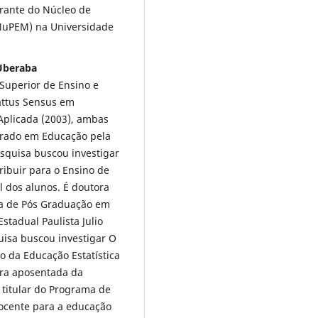
ante do Núcleo de
NuPEM) na Universidade
 Uberaba
Superior de Ensino e
attus Sensus em
 Aplicada (2003), ambas
trado em Educação pela
esquisa buscou investigar
ribuir para o Ensino de
l dos alunos. É doutora
a de Pós Graduação em
tadual Paulista Julio
uisa buscou investigar O
 da Educação Estatística
ora aposentada da
 titular do Programa de
ocente para a educação