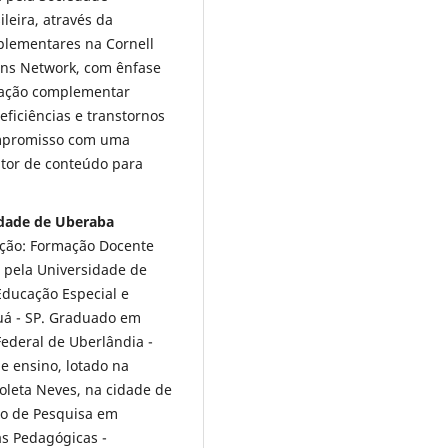
leira, através da
lementares na Cornell
ons Network, com ênfase
mação complementar
ficiências e transtornos
ompromisso com uma
utor de conteúdo para
idade de Uberaba
ção: Formação Docente
- pela Universidade de
Educação Especial e
auá - SP. Graduado em
ederal de Uberlândia -
e ensino, lotado na
oleta Neves, na cidade de
po de Pesquisa em
as Pedagógicas -