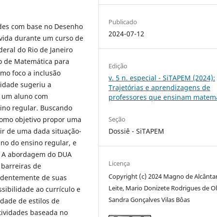
Publicado
ades com base no Desenho
2024-07-12
vida durante um curso de
eral do Rio de Janeiro
no de Matemática para
Edição
omo foco a inclusão
v. 5 n. especial - SiTAPEM (2024):
vidade sugeriu a
Trajetórias e aprendizagens de
s um aluno com
professores que ensinam matem
sino regular. Buscando
Seção
omo objetivo propor uma
Dossiê - SiTAPEM
ir de uma dada situação-
no do ensino regular, e
l. A abordagem do DUA
Licença
 barreiras de
Copyright (c) 2024 Magno de Alcânta
ndentemente de suas
Leite, Mario Donizete Rodrigues de Oli
ibilidade ao currículo e
Sandra Gonçalves Vilas Bôas
dade de estilos de
tividades baseada no