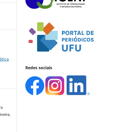
ática
Redes sociais
ra
veira,