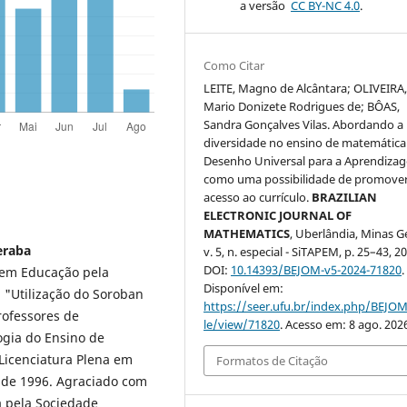
a versão
CC BY-NC 4.0
.
Como Citar
LEITE, Magno de Alcântara; OLIVEIRA
Mario Donizete Rodrigues de; BÔAS,
Sandra Gonçalves Vilas. Abordando a
diversidade no ensino de matemática
Desenho Universal para a Aprendiza
como uma possibilidade de promover
acesso ao currículo.
BRAZILIAN
ELECTRONIC JOURNAL OF
MATHEMATICS
, Uberlândia, Minas Ge
eraba
v. 5, n. especial - SiTAPEM, p. 25–43, 2
DOI:
10.14393/BEJOM-v5-2024-71820
.
 em Educação pela
Disponível em:
"Utilização do Soroban
https://seer.ufu.br/index.php/BEJOM
rofessores de
le/view/71820
. Acesso em: 8 ago. 202
gia do Ensino de
Licenciatura Plena em
Formatos de Citação
esde 1996. Agraciado com
 pela Sociedade