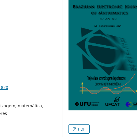
1820
dizagem, matemática,
ores
PDF