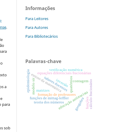
Informações
a
Para Leitores
-
ense
.
Para Autores
Para Bibliotecários
de
são
 para
Palavras-chave
do
verificação numérica
epidemiologia
equações diferenciais fracionárias
ensino de matemática
exto
saberes docentes
quatérnios
modelo sir
inversão
contagem
cálculo fracionário
os a
matrizes
educação antirracista
formação de professores
de
funções de mittag-leffler
geogebra
funções
teoria dos números
o para
os sob