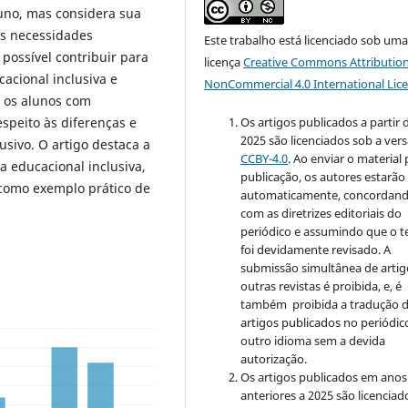
luno, mas considera sua
às necessidades
Este trabalho está licenciado sob um
 possível contribuir para
licença
Creative Commons Attribution
cional inclusiva e
NonCommercial 4.0 International Lic
 os alunos com
Os artigos publicados a partir 
espeito às diferenças e
2025 são licenciados sob a ver
sivo. O artigo destaca a
CCBY-4.0
. Ao enviar o material
a educacional inclusiva,
publicação, os autores estarão
como exemplo prático de
automaticamente, concordan
com as diretrizes editoriais do
periódico e assumindo que o t
foi devidamente revisado. A
submissão simultânea de artig
outras revistas é proibida, e, é
também proibida a tradução 
artigos publicados no periódic
outro idioma sem a devida
autorização.
Os artigos publicados em anos
anteriores a 2025 são licenciad