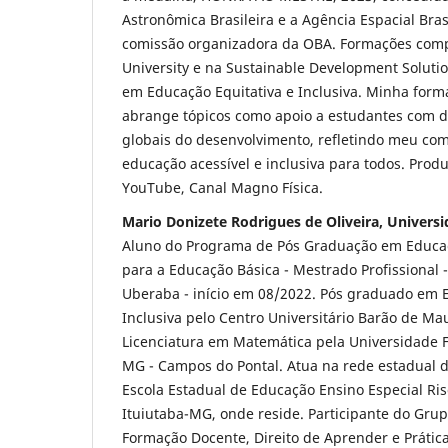
Astronômica Brasileira e a Agência Espacial Brasi
comissão organizadora da OBA. Formações comp
University e na Sustainable Development Soluti
em Educação Equitativa e Inclusiva. Minha for
abrange tópicos como apoio a estudantes com de
globais do desenvolvimento, refletindo meu c
educação acessível e inclusiva para todos. Prod
YouTube, Canal Magno Física.
Mario Donizete Rodrigues de Oliveira, Univers
Aluno do Programa de Pós Graduação em Educa
para a Educação Básica - Mestrado Profissional 
Uberaba - início em 08/2022. Pós graduado em 
Inclusiva pelo Centro Universitário Barão de M
Licenciatura em Matemática pela Universidade F
MG - Campos do Pontal. Atua na rede estadual d
Escola Estadual de Educação Ensino Especial Ris
Ituiutaba-MG, onde reside. Participante do Gru
Formação Docente, Direito de Aprender e Prátic