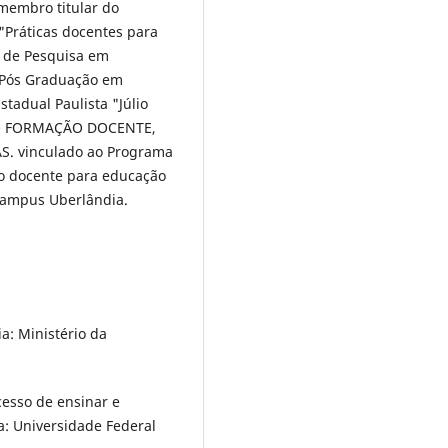
membro titular do
"Práticas docentes para
 de Pesquisa em
e Pós Graduação em
adual Paulista "Júlio
PP - FORMAÇÃO DOCENTE,
. vinculado ao Programa
o docente para educação
campus Uberlândia.
a: Ministério da
cesso de ensinar e
a: Universidade Federal