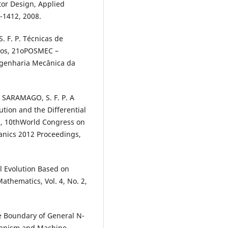
tor Design, Applied
-1412, 2008.
. F. P. Técnicas de
dos, 21oPOSMEC –
genharia Mecânica da
; SARAMAGO, S. F. P. A
tion and the Differential
n, 10thWorld Congress on
nics 2012 Proceedings,
al Evolution Based on
athematics, Vol. 4, No. 2,
e Boundary of General N-
hanism and Machine