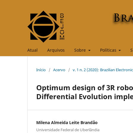
Atual
Arquivos
Sobre
Políticas
S
Início
/
Acervo
/
v. 1 n. 2 (2020): Brazilian Electro
Optimum design of 3R robo
Differential Evolution imp
Milena Almeida Leite Brandão
Universidade Federal de Uberlândia