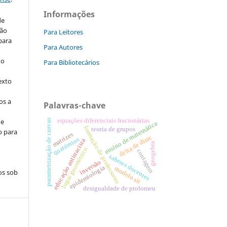
Informações
de
são
Para Leitores
 para
Para Autores
do
Para Bibliotecários
exto
os a
Palavras-chave
de
equações diferenciais fracionárias
parametrização de curvas
ensino de matemática
formação de professores
teoria de grupos
o para
matrizes
delta de dirac
quatérnios
educação antirracista
geogebra
lugar geométrico
contagem
saberes docentes
inversão
epidemiologia
modelo sir
os sob
desigualdade de ptolomeu