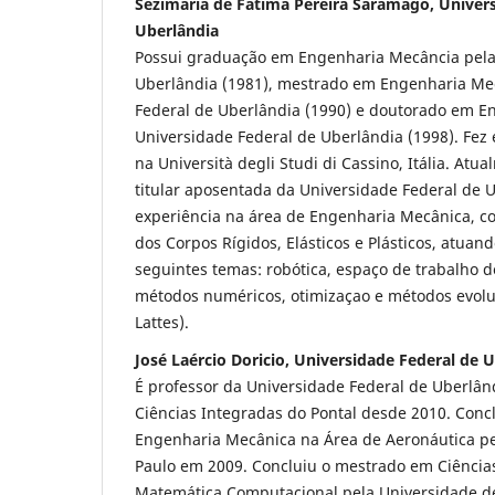
Sezimária de Fátima Pereira Saramago, Univer
Uberlândia
Possui graduação em Engenharia Mecância pela
Uberlândia (1981), mestrado em Engenharia Me
Federal de Uberlândia (1990) e doutorado em E
Universidade Federal de Uberlândia (1998). Fez
na Università degli Studi di Cassino, Itália. Atu
titular aposentada da Universidade Federal de 
experiência na área de Engenharia Mecânica, 
dos Corpos Rígidos, Elásticos e Plásticos, atuan
seguintes temas: robótica, espaço de trabalho 
métodos numéricos, otimizaçao e métodos evoluti
Lattes).
José Laércio Doricio, Universidade Federal de 
É professor da Universidade Federal de Uberlân
Ciências Integradas do Pontal desde 2010. Conc
Engenharia Mecânica na Área de Aeronáutica pe
Paulo em 2009. Concluiu o mestrado em Ciênci
Matemática Computacional pela Universidade d