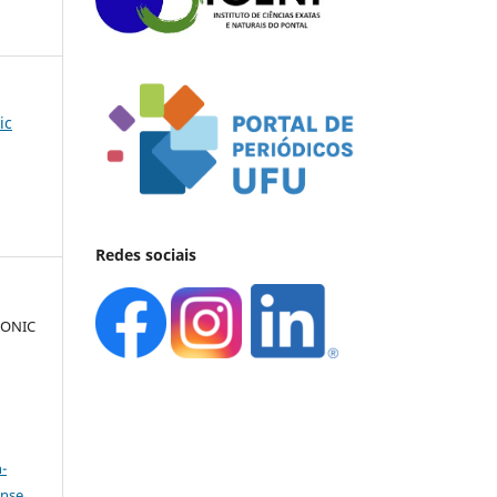
ic
Redes sociais
RONIC
)
a
-
ense
.