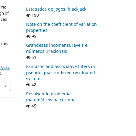
ira;
Estatística de jogos: blackJack
gn of
190
oved
Note on the coefficient of variation
properties
95
rais,
Grandezas incomensuráveis e
números irracionais
51
Fantastic and associative filters in
/artic
pseudo quasi-ordered residuated
6.
systems
48
Resolvendo problemas
matemáticos na cozinha
45