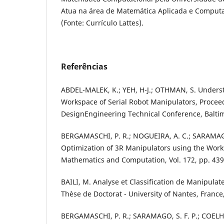
Atua na área de Matemática Aplicada e Computa
(Fonte: Currículo Lattes).
Referências
ABDEL-MALEK, K.; YEH, H-J.; OTHMAN, S. Underst
Workspace of Serial Robot Manipulators, Procee
DesignEngineering Technical Conference, Balti
BERGAMASCHI, P. R.; NOGUEIRA, A. C.; SARAMAGO
Optimization of 3R Manipulators using the Work
Mathematics and Computation, Vol. 172, pp. 439
BAILI, M. Analyse et Classification de Manipula
Thèse de Doctorat - University of Nantes, France
BERGAMASCHI, P. R.; SARAMAGO, S. F. P.; COELH