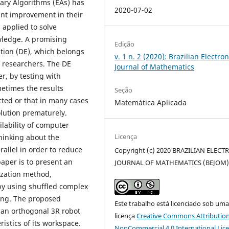
nary Algorithms (EAs) has
2020-07-02
ant improvement in their
 applied to solve
wledge. A promising
Edição
tion (DE), which belongs
v. 1 n. 2 (2020): Brazilian Electron
of researchers. The DE
Journal of Mathematics
r, by testing with
metimes the results
Seção
cted or that in many cases
Matemática Aplicada
olution prematurely.
lability of computer
Licença
hinking about the
allel in order to reduce
Copyright (c) 2020 BRAZILIAN ELECT
paper is to present an
JOURNAL OF MATHEMATICS (BEJOM
ization method,
by using shuffled complex
ting. The proposed
Este trabalho está licenciado sob um
 an orthogonal 3R robot
licença
Creative Commons Attribution
istics of its workspace.
NonCommercial 4.0 International Lic