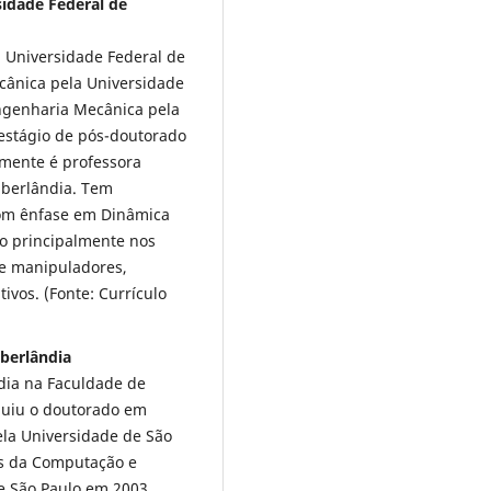
sidade Federal de
 Universidade Federal de
cânica pela Universidade
ngenharia Mecânica pela
 estágio de pós-doutorado
almente é professora
Uberlândia. Tem
com ênfase em Dinâmica
do principalmente nos
de manipuladores,
vos. (Fonte: Currículo
Uberlândia
dia na Faculdade de
luiu o doutorado em
la Universidade de São
as da Computação e
e São Paulo em 2003.