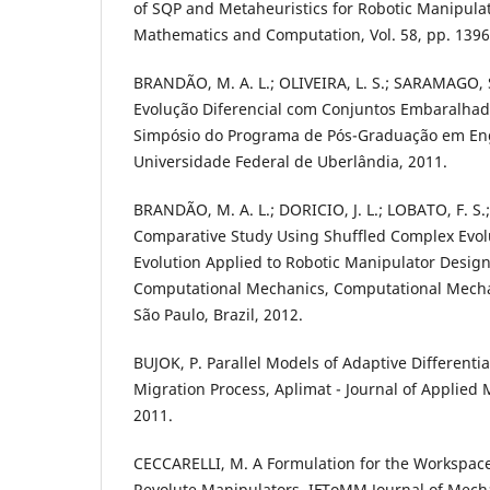
of SQP and Metaheuristics for Robotic Manipula
Mathematics and Computation, Vol. 58, pp. 1396
BRANDÃO, M. A. L.; OLIVEIRA, L. S.; SARAMAGO, S
Evolução Diferencial com Conjuntos Embaralha
Simpósio do Programa de Pós-Graduação em En
Universidade Federal de Uberlândia, 2011.
BRANDÃO, M. A. L.; DORICIO, J. L.; LOBATO, F. S.
Comparative Study Using Shuffled Complex Evolu
Evolution Applied to Robotic Manipulator Desig
Computational Mechanics, Computational Mecha
São Paulo, Brazil, 2012.
BUJOK, P. Parallel Models of Adaptive Differenti
Migration Process, Aplimat - Journal of Applied M
2011.
CECCARELLI, M. A Formulation for the Workspac
Revolute Manipulators, IFToMM Journal of Mec