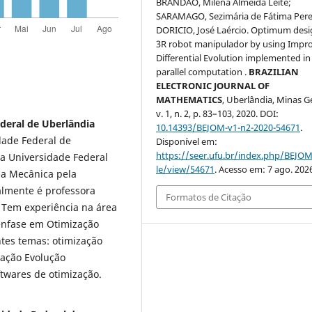
BRANDÃO, Milena Almeida Leite;
SARAMAGO, Sezimária de Fátima Pere
DORICIO, José Laércio. Optimum desi
3R robot manipulador by using Impr
Differential Evolution implemented in
parallel computation .
BRAZILIAN
ELECTRONIC JOURNAL OF
MATHEMATICS
, Uberlândia, Minas Ge
v. 1, n. 2, p. 83–103, 2020. DOI:
deral de Uberlândia
10.14393/BEJOM-v1-n2-2020-54671
.
dade Federal de
Disponível em:
https://seer.ufu.br/index.php/BEJOM
a Universidade Federal
le/view/54671
. Acesso em: 7 ago. 202
ia Mecânica pela
almente é professora
Formatos de Citação
 Tem experiência na área
ênfase em Otimização
tes temas: otimização
zação Evolução
ftwares de otimização.