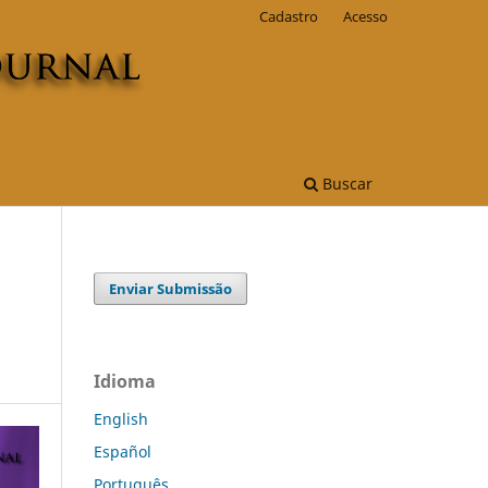
Cadastro
Acesso
Buscar
Enviar Submissão
Idioma
English
Español
Português