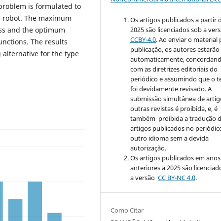
 problem is formulated to
he robot. The maximum
Os artigos publicados a partir 
2025 são licenciados sob a ver
ss and the optimum
CCBY-4.0
. Ao enviar o material
unctions. The results
publicação, os autores estarão
alternative for the type
automaticamente, concordan
com as diretrizes editoriais do
periódico e assumindo que o t
foi devidamente revisado. A
submissão simultânea de artig
outras revistas é proibida, e, é
também proibida a tradução 
artigos publicados no periódic
outro idioma sem a devida
autorização.
Os artigos publicados em anos
anteriores a 2025 são licenciad
a versão
CC BY-NC 4.0
.
Como Citar