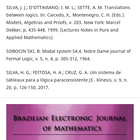
SILVA, J. J.; D’OTTAVIANO, I. M. L.; SETTE, A. M. Translations
between logics. In: Caicedo, X., Montenegro, C. H. (Eds.).
Models, Algebras and Proofs, v. 203. New York: Marcel
Dekker, p. 435-448, 1999. (Lectures Notes in Pure and
Applied Mathematics).
SOBOCIN´ SKI, B. Modal system S4.4. Notre Dame Journal of
Formal Logic, v. 5, n. 4, p. 305-312, 1964.
SILVA, H. G.; FEITOSA, H. A.; CRUZ, G. A. Um sistema de
tableaux para a lógica paraconsistente J3 . Kínesis, v. 9, n.
20, p. 126-150, 2017.