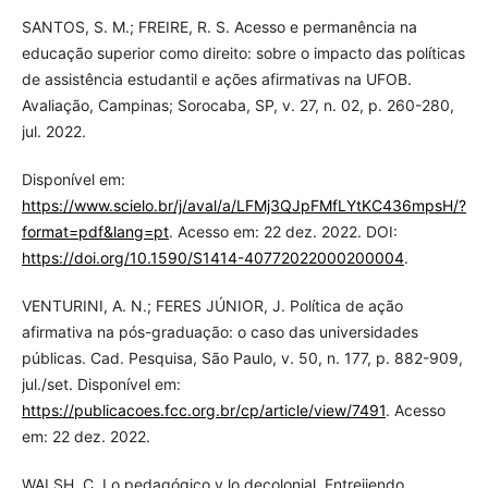
SANTOS, S. M.; FREIRE, R. S. Acesso e permanência na
educação superior como direito: sobre o impacto das políticas
de assistência estudantil e ações afirmativas na UFOB.
Avaliação, Campinas; Sorocaba, SP, v. 27, n. 02, p. 260-280,
jul. 2022.
Disponível em:
https://www.scielo.br/j/aval/a/LFMj3QJpFMfLYtKC436mpsH/?
format=pdf&lang=pt
. Acesso em: 22 dez. 2022. DOI:
https://doi.org/10.1590/S1414-40772022000200004
.
VENTURINI, A. N.; FERES JÚNIOR, J. Política de ação
afirmativa na pós-graduação: o caso das universidades
públicas. Cad. Pesquisa, São Paulo, v. 50, n. 177, p. 882-909,
jul./set. Disponível em:
https://publicacoes.fcc.org.br/cp/article/view/7491
. Acesso
em: 22 dez. 2022.
WALSH, C. Lo pedagógico y lo decolonial. Entrejiendo