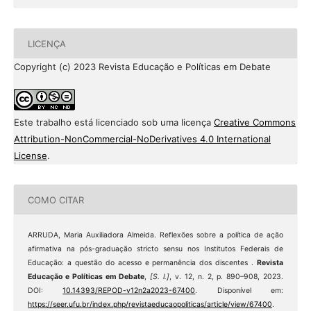
LICENÇA
Copyright (c) 2023 Revista Educação e Políticas em Debate
Este trabalho está licenciado sob uma licença
Creative Commons
Attribution-NonCommercial-NoDerivatives 4.0 International
License
.
COMO CITAR
ARRUDA, Maria Auxiliadora Almeida. Reflexões sobre a política de ação
afirmativa na pós-graduação stricto sensu nos Institutos Federais de
Educação: a questão do acesso e permanência dos discentes .
Revista
Educação e Políticas em Debate
,
[S. l.]
, v. 12, n. 2, p. 890–908, 2023.
DOI:
10.14393/REPOD-v12n2a2023-67400
. Disponível em:
https://seer.ufu.br/index.php/revistaeducaopoliticas/article/view/67400
.