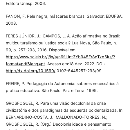
Editora Unesp, 2006.
FANON, F. Pele negra, máscaras brancas. Salvador: EDUFBA,
2008.
FERES JÚNIOR, J.; CAMPOS, L. A. Ação afirmativa no Brasil:
multiculturalismo ou justiça social? Lua Nova, São Paulo, n.
99, p. 257-293, 2016. Disponível em:
https://www.scielo.br/j/ln/a/n6fJJnt3Yb945Fr8qTxq6ks/?
format=pdf&lang=pt
. Acesso em:18 dez. 2022. DOI:
http://dx.doi.org/10.1590/
0102-6445257-293/99.
FREIRE, P. Pedagogia da Autonomia: saberes necessários à
prática educativa. São Paulo: Paz e Terra, 1999.
GROSFOGUEL, R. Para uma visão decolonial da crise
civilizatória e dos paradigmas da esquerda ocidentalizada. In:
BERNARDINO-COSTA, J.; MALDONADO-TORRES, N.;
GROSFOGUEL, R. (Org.) Decolonialidade e pensamento