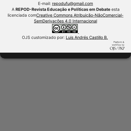
E-mail:
repodufu@gmail.com
A
REPOD-Revista Educação e Políticas em Debate
esta
licenciada com
Creative Commons Atribuição-NãoComercial-
SemDerivações 4.0 Internacional
OJS customizado por:
Luis Andrés Castillo B.