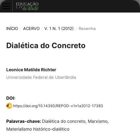
INÍCIO
/
ACERVO
/
V. 1 N. 1 (2012)
/
Resenha
Dialética do Concreto
Leonice Matilde Richter
Universidade Federal de Uberlândia
DOI:
https://doi.org/10.14393/REPOD-v1n1a2012-17383
Palavras-chave:
Dialética do concreto, Marxismo,
Materialismo histórico-dialético