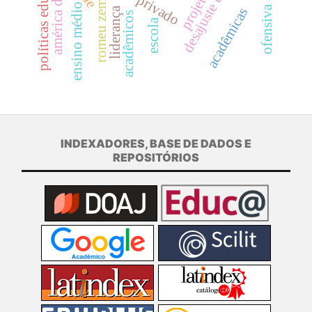
políticas educacionais
desajuste estrutural
américa do sul
romeu zema
ensino médio
acadêmicas
liderança
acadêmicos
escola
INDEXADORES, BASE DE DADOS E
REPOSITÓRIOS