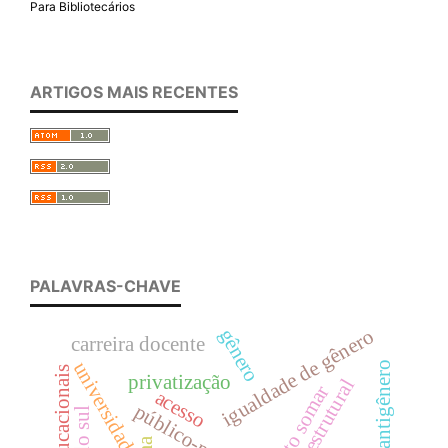
Para Bibliotecários
ARTIGOS MAIS RECENTES
PALAVRAS-CHAVE
gênero
igualdade de gênero
carreira docente
universidade
ofensiva antigênero
privatização
projeto somar
acesso
público-privado