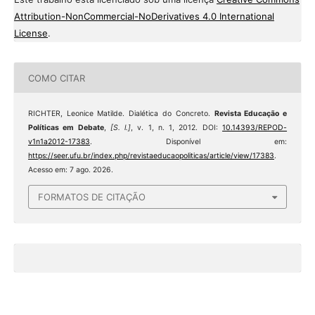
Attribution-NonCommercial-NoDerivatives 4.0 International
License
.
COMO CITAR
RICHTER, Leonice Matilde. Dialética do Concreto.
Revista Educação e
Políticas em Debate
,
[S. l.]
, v. 1, n. 1, 2012. DOI:
10.14393/REPOD-
v1n1a2012-17383
. Disponível em:
https://seer.ufu.br/index.php/revistaeducaopoliticas/article/view/17383
.
Acesso em: 7 ago. 2026.
FORMATOS DE CITAÇÃO